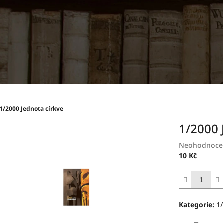
1/2000 Jednota církve
1/2000 
Průměrné
Neohodnoce
hodnocení
10 Kč
produktu
Měrná
je
cena:
0,0
z
Kategorie
:
1/
5
hvězdiček.