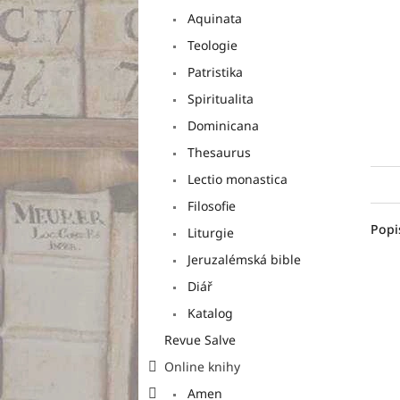
a
Aquinata
n
e
Teologie
l
Patristika
Spiritualita
Dominicana
Thesaurus
Lectio monastica
Filosofie
Popi
Liturgie
Jeruzalémská bible
Diář
Katalog
Revue Salve
Online knihy
Amen