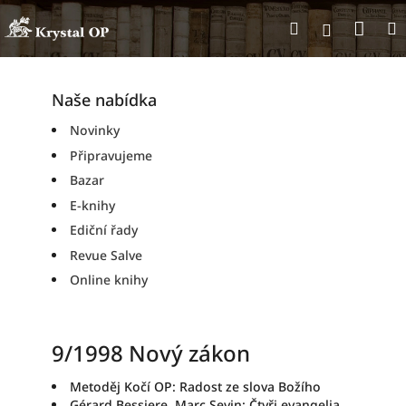
Přejít
Nák
Hledat
na
Přihlášen
obsah
koší
Naše nabídka
Novinky
Připravujeme
Bazar
E-knihy
Ediční řady
Revue Salve
Online knihy
9/1998 Nový zákon
Metoděj Kočí OP: Radost ze slova Božího
Gérard Bessiere, Marc Sevin: Čtyři evangelia