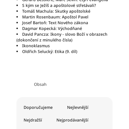
S kým se Ježíš a apoštolové střetávali?
Tomáš Machula: Skutky apoštolské
Martin Rosenbaum: Apoštol Pavel
Josef Bartoň: Text Nového zákona
Dagmar Kopecká: Východňané
David Pancza: Ikony - slovo Boží v obrazech
(dokončení z minulého čísla)
Ikonoklasmus
Oldřich Selucký: Etika (9. díl)
Obsah
Ř
a
Doporučujeme
Nejlevnější
z
e
Nejdražší
Nejprodávanější
n