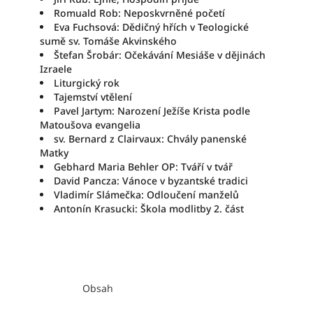
Romuald Rob: Neposkvrněné početí
Eva Fuchsová: Dědičný hřích v Teologické
sumě sv. Tomáše Akvinského
Štefan Šrobár: Očekávání Mesiáše v dějinách
Izraele
Liturgický rok
Tajemství vtělení
Pavel Jartym: Narození Ježíše Krista podle
Matoušova evangelia
sv. Bernard z Clairvaux: Chvály panenské
Matky
Gebhard Maria Behler OP: Tváří v tvář
David Pancza: Vánoce v byzantské tradici
Vladimír Slámečka: Odloučení manželů
Antonín Krasucki: Škola modlitby 2. část
Obsah