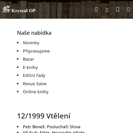
Přejít
Nák
Hledat
na
Přihlášen
obsah
koší
Naše nabídka
Novinky
Připravujeme
Bazar
E-knihy
Ediční řady
Revue Salve
Online knihy
12/1999 Vtělení
Petr Beneš: Posluchači Slova
Jiří Kub: Ejhle, Hospodin přijde