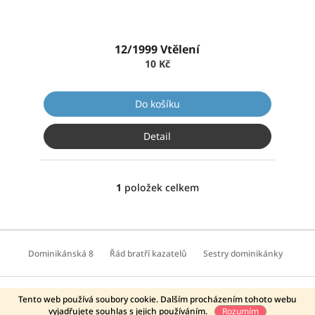
k
t
ů
12/1999 Vtělení
10 Kč
Do košíku
Detail
1
položek celkem
O
v
l
á
Z
d
á
Dominikánská 8
Řád bratří kazatelů
Sestry dominikánky
a
p
c
a
í
t
Copyright 2026
Krystal OP
. Všechna práva vyhrazena.
Vytvořil Shoptet
p
Tento web používá soubory cookie. Dalším procházením tohoto webu
Doprava zdarma od 750 Kč
í
vyjadřujete souhlas s jejich používáním.
Rozumím
r