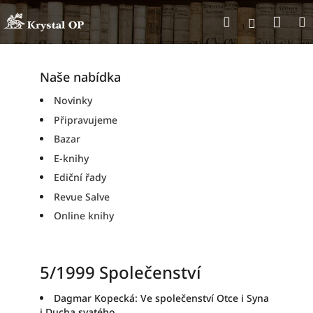
Přejít
Nák
Hledat
na
Přihlášen
obsah
koší
Naše nabídka
Novinky
Připravujeme
Bazar
E-knihy
Ediční řady
Revue Salve
Online knihy
5/1999 Společenství
Dagmar Kopecká: Ve společenství Otce i Syna
i Ducha svatého