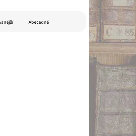
anější
Abecedně