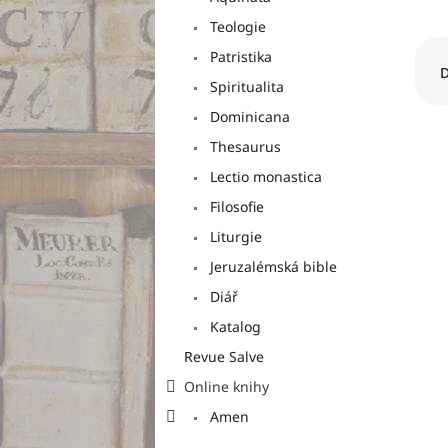
n
e
Teologie
Ř
l
Patristika
a
D
Spiritualita
z
e
Dominicana
n
Thesaurus
í
p
Lectio monastica
V
r
Filosofie
ý
o
p
Liturgie
d
i
u
Jeruzalémská bible
s
k
p
Diář
t
r
Katalog
ů
o
Revue Salve
d
u
Online knihy
k
Amen
t