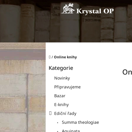
Přejít
na
obsah
Domů
/
Online knihy
P
Kategorie
o
Přeskočit
On
kategorie
s
Novinky
t
Připravujeme
r
a
Bazar
n
E-knihy
n
í
Ediční řady
p
Summa theologiae
a
Aquinata