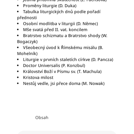
Proměny liturgie (D. Duka)
Tabulka liturgických dnů podle pořadí
přednosti
Osobní modlitba v liturgii (D. Němec)
Mše svatá před II. vat. koncilem
Bratrstvo schizmatu a Bratrstvo shody (W.
Bogaczyk)
Všeobecný úvod k Římskému misálu (B.
Mohelník)
Liturgie v prvních staletích církve (D. Pancza)
Doctor Universalis (P. Konzbul)
Království Boží v Písmu sv. (T. Machula)
Kristova milost
Nestůj vedle, jsi přece doma (M. Nowak)
Obsah
Ř