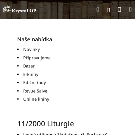
Přejít
Nák
Hledat
na
Přihlášen
obsah
koší
P
o
s
Naše nabídka
t
Novinky
r
Připravujeme
a
n
Bazar
n
E-knihy
í
Ediční řady
p
Revue Salve
a
n
Online knihy
e
l
11/2000 Liturgie
Jediná přítomná Skutečnost (E. Fuchsová)