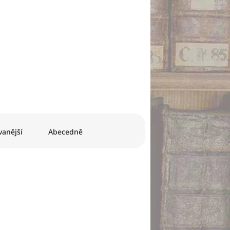
anější
Abecedně