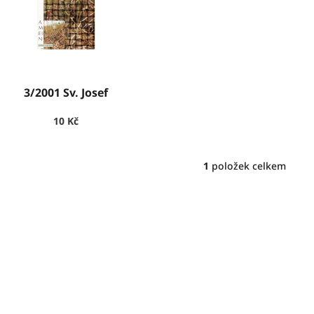
3/2001 Sv. Josef
10 Kč
1
položek celkem
O
v
l
á
d
a
c
í
p
r
v