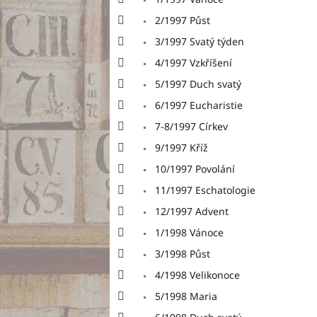
u
s
k
2/1997 Půst
p
t
r
3/1997 Svatý týden
ů
o
4/1997 Vzkříšení
d
5/1997 Duch svatý
u
k
6/1997 Eucharistie
t
7-8/1997 Církev
ů
9/1997 Kříž
10/1997 Povolání
11/1997 Eschatologie
12/1997 Advent
1/1998 Vánoce
3/1998 Půst
4/1998 Velikonoce
5/1998 Maria