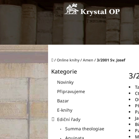
Přejít
na
obsah
Domů
/
Online knihy
/
Amen
/
3/2001 Sv. Josef
P
Kategorie
o
Přeskočit
3/
kategorie
s
Novinky
t
Ta
Připravujeme
r
Ct
a
O
Bazar
n
P
E-knihy
P
n
J
í
Ediční řady
B
p
Summa theologiae
P
a
M
Aquinata