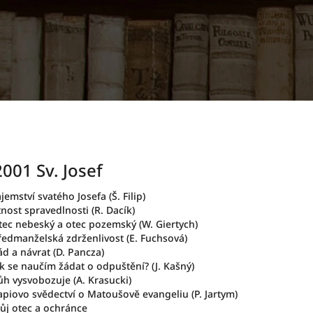
2001 Sv. Josef
jemství svatého Josefa (Š. Filip)
nost spravedlnosti (R. Dacík)
tec nebeský a otec pozemský (W. Giertych)
ředmanželská zdrženlivost (E. Fuchsová)
ád a návrat (D. Pancza)
ak se naučím žádat o odpuštění? (J. Kašný)
ůh vysvobozuje (A. Krasucki)
apiovo svědectví o Matoušově evangeliu (P. Jartym)
ůj otec a ochránce