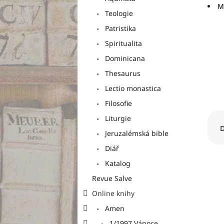
n
M
e
Teologie
l
Patristika
Spiritualita
Dominicana
Thesaurus
Lectio monastica
Filosofie
Ř
Liturgie
a
D
Jeruzalémská bible
z
e
Diář
n
Katalog
í
Revue Salve
p
V
r
Online knihy
ý
o
p
Amen
d
i
1/1997 Vánoce