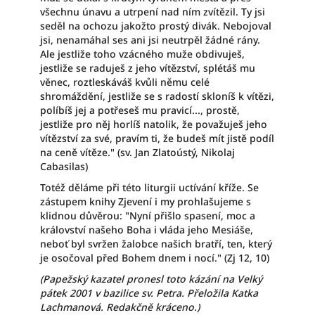
všechnu únavu a utrpení nad ním zvítězil. Ty jsi
seděl na ochozu jakožto prostý divák. Nebojoval
jsi, nenamáhal ses ani jsi neutrpěl žádné rány.
Ale jestliže toho vzácného muže obdivuješ,
jestliže se raduješ z jeho vítězství, splétáš mu
věnec, roztleskáváš kvůli němu celé
shromáždění, jestliže se s radostí skloníš k vítězi,
políbíš jej a potřeseš mu pravicí..., prostě,
jestliže pro něj horlíš natolik, že považuješ jeho
vítězství za své, pravím ti, že budeš mít jistě podíl
na ceně vítěze." (sv. Jan Zlatoústý, Nikolaj
Cabasilas)
Totéž děláme při této liturgii uctívání kříže. Se
zástupem knihy Zjevení i my prohlašujeme s
klidnou důvěrou: "Nyní přišlo spasení, moc a
království našeho Boha i vláda jeho Mesiáše,
neboť byl svržen žalobce našich bratří, ten, který
je osočoval před Bohem dnem i nocí." (Zj 12, 10)
(Papežský kazatel pronesl toto kázání na Velký
pátek 2001 v bazilice sv. Petra. Přeložila Katka
Lachmanová. Redakčně kráceno.)