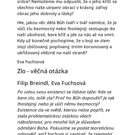
srdce? Nemůžeme mu odpustit, že v jeho kříži se
všechno naše utrpení obrací v krásný, zářivý
obraz jeho dobroty a lásky?
Hle, jakou věc dělá Bůh tváří v tvář námitce, že je
vůči zlu bezmocný nebo lhostejný: sestupuje do
naší ubohosti, bere kříž a jde za nás až na smrt.
Kdy už konečně pochopíme, že v boji se zlem
stojí zbičovaný, poplivaný, trním korunovaný a
ukřižovaný vítězně na naší straně?
Eva Fuchsová
Zlo - věčná otázka
Filip Breindl, Eva Fuchsová
Po celou svou existenci se lidstvo táže: Kde se
bere zlo, tolik zla? Proč ho Bůh dopouští? Je tak
lhostejný, nebo je vůči němu bezmocný?
Existence zla ve světě, kterou nelze popřít, se
stala problematickou otázkou všech
náboženství, pro mnohé lidi je důvodem
odmítání Boha. Pokusíme se podat teoretickou
odpověď, aniž bychom si zastírali, že tajemství