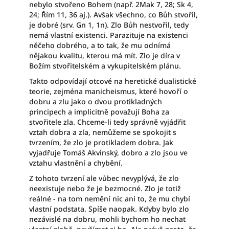
nebylo stvořeno Bohem (např. 2Mak 7, 28; Sk 4,
24; Řím 11, 36 aj.). Avšak všechno, co Bůh stvořil,
je dobré (srv. Gn 1, 1n). Zlo Bůh nestvořil, tedy
nemá vlastní existenci. Parazituje na existenci
něčeho dobrého, a to tak, že mu odnímá
nějakou kvalitu, kterou má mít. Zlo je díra v
Božím stvořitelském a vykupitelském plánu.
Takto odpovídají otcové na heretické dualistické
teorie, zejména manicheismus, které hovoří o
dobru a zlu jako o dvou protikladných
principech a implicitně považují Boha za
stvořitele zla. Chceme-li tedy správně vyjádřit
vztah dobra a zla, nemůžeme se spokojit s
tvrzením, že zlo je protikladem dobra. Jak
vyjadřuje Tomáš Akvinský, dobro a zlo jsou ve
vztahu vlastnění a chybění.
Z tohoto tvrzení ale vůbec nevyplývá, že zlo
neexistuje nebo že je bezmocné. Zlo je totiž
reálné - na tom nemění nic ani to, že mu chybí
vlastní podstata. Spíše naopak. Kdyby bylo zlo
nezávislé na dobru, mohli bychom ho nechat