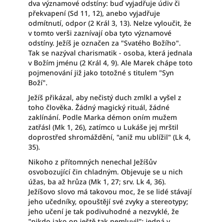
dva významové odstíny: buď vyjadřuje údiv či
překvapení (Sd 11, 12), anebo vyjadřuje
odmítnutí, odpor (2 Král 3, 13). Nelze vyloučit, že
v tomto verši zaznívají oba tyto významové
odstíny. Ježíš je označen za "Svatého Božího".
Tak se nazýval charismatik - osoba, která jednala
v Božím jménu (2 Král 4, 9). Ale Marek chápe toto
pojmenování již jako totožné s titulem "Syn
Boží".
Ježíš přikázal, aby nečistý duch zmlkl a vyšel z
toho člověka. Žádný magický rituál, žádné
zaklínání. Podle Marka démon oním mužem
zatřásl (Mk 1, 26), zatímco u Lukáše jej mrštil
doprostřed shromáždění, "aniž mu ublížil" (Lk 4,
35).
Nikoho z přítomných nenechal Ježíšův
osvobozující čin chladným. Objevuje se u nich
úžas, ba až hrůza (Mk 1, 27; srv. Lk 4, 36).
Ježíšovo slovo má takovou moc, že se lidé stávají
jeho učedníky, opouštějí své zvyky a stereotypy;
jeho učení je tak podivuhodné a nezvyklé, že
"nikdo jako on ještě tak nemluvil"; jedná v