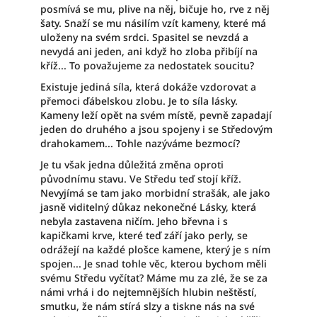
posmívá se mu, plive na něj, bičuje ho, rve z něj
šaty. Snaží se mu násilím vzít kameny, které má
uloženy na svém srdci. Spasitel se nevzdá a
nevydá ani jeden, ani když ho zloba přibíjí na
kříž... To považujeme za nedostatek soucitu?
Existuje jediná síla, která dokáže vzdorovat a
přemoci ďábelskou zlobu. Je to síla lásky.
Kameny leží opět na svém místě, pevně zapadají
jeden do druhého a jsou spojeny i se Středovým
drahokamem... Tohle nazýváme bezmocí?
Je tu však jedna důležitá změna oproti
původnímu stavu. Ve Středu teď stojí kříž.
Nevyjímá se tam jako morbidní strašák, ale jako
jasně viditelný důkaz nekonečné Lásky, která
nebyla zastavena ničím. Jeho břevna i s
kapičkami krve, které teď září jako perly, se
odrážejí na každé plošce kamene, který je s ním
spojen... Je snad tohle věc, kterou bychom měli
svému Středu vyčítat? Máme mu za zlé, že se za
námi vrhá i do nejtemnějších hlubin neštěstí,
smutku, že nám stírá slzy a tiskne nás na své