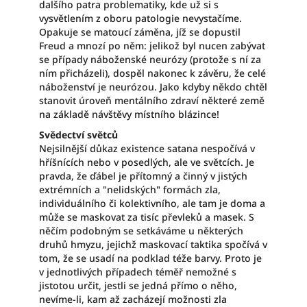
dalšího patra problematiky, kde už si s
vysvětlením z oboru patologie nevystačíme.
Opakuje se matoucí záměna, jíž se dopustil
Freud a mnozí po něm: jelikož byl nucen zabývat
se případy náboženské neurózy (protože s ní za
ním přicházeli), dospěl nakonec k závěru, že celé
náboženství je neurózou. Jako kdyby někdo chtěl
stanovit úroveň mentálního zdraví některé země
na základě návštěvy místního blázince!
Svědectví světců
Nejsilnější důkaz existence satana nespočívá v
hříšnících nebo v posedlých, ale ve světcích. Je
pravda, že ďábel je přítomný a činný v jistých
extrémních a "nelidských" formách zla,
individuálního či kolektivního, ale tam je doma a
může se maskovat za tisíc převleků a masek. S
něčím podobným se setkáváme u některých
druhů hmyzu, jejichž maskovací taktika spočívá v
tom, že se usadí na podklad téže barvy. Proto je
v jednotlivých případech téměř nemožné s
jistotou určit, jestli se jedná přímo o něho,
nevíme-li, kam až zacházejí možnosti zla