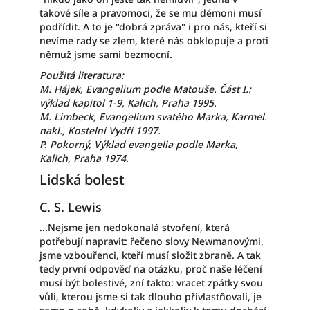
takové síle a pravomoci, že se mu démoni musí
podřídit. A to je "dobrá zpráva" i pro nás, kteří si
nevíme rady se zlem, které nás obklopuje a proti
němuž jsme sami bezmocní.
Použitá literatura:
M. Hájek, Evangelium podle Matouše. Část I.:
výklad kapitol 1-9, Kalich, Praha 1995.
M. Limbeck, Evangelium svatého Marka, Karmel.
nakl., Kostelní Vydří 1997.
P. Pokorný, Výklad evangelia podle Marka,
Kalich, Praha 1974.
Lidská bolest
C. S. Lewis
...Nejsme jen nedokonalá stvoření, která
potřebují napravit: řečeno slovy Newmanovými,
jsme vzbouřenci, kteří musí složit zbraně. A tak
tedy první odpověď na otázku, proč naše léčení
musí být bolestivé, zní takto: vracet zpátky svou
vůli, kterou jsme si tak dlouho přivlastňovali, je