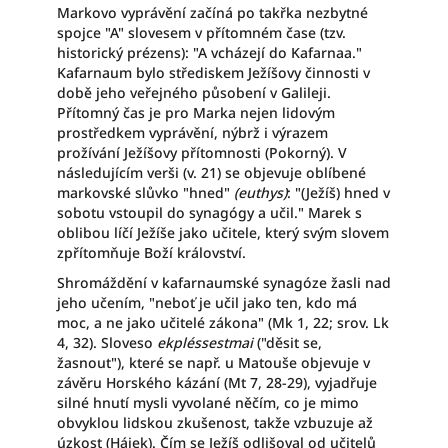
Markovo vyprávění začíná po takřka nezbytné
spojce "A" slovesem v přítomném čase (tzv.
historický prézens): "A vcházejí do Kafarnaa."
Kafarnaum bylo střediskem Ježíšovy činnosti v
době jeho veřejného působení v Galileji.
Přítomný čas je pro Marka nejen lidovým
prostředkem vyprávění, nýbrž i výrazem
prožívání Ježíšovy přítomnosti (Pokorný). V
následujícím verši (v. 21) se objevuje oblíbené
markovské slůvko "hned"
(euthys)
: "(Ježíš) hned v
sobotu vstoupil do synagógy a učil." Marek s
oblibou líčí Ježíše jako učitele, který svým slovem
zpřítomňuje Boží království.
Shromáždění v kafarnaumské synagóze žasli nad
jeho učením, "neboť je učil jako ten, kdo má
moc, a ne jako učitelé zákona" (Mk 1, 22; srov. Lk
4, 32). Sloveso
ekpléssestmai
("děsit se,
žasnout"), které se např. u Matouše objevuje v
závěru Horského kázání (Mt 7, 28-29), vyjadřuje
silné hnutí mysli vyvolané něčím, co je mimo
obvyklou lidskou zkušenost, takže vzbuzuje až
úzkost (Hájek). Čím se Ježíš odlišoval od učitelů