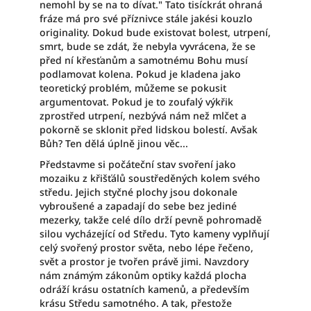
nemohl by se na to dívat." Tato tisíckrát ohraná
fráze má pro své příznivce stále jakési kouzlo
originality. Dokud bude existovat bolest, utrpení,
smrt, bude se zdát, že nebyla vyvrácena, že se
před ní křesťanům a samotnému Bohu musí
podlamovat kolena. Pokud je kladena jako
teoretický problém, můžeme se pokusit
argumentovat. Pokud je to zoufalý výkřik
zprostřed utrpení, nezbývá nám než mlčet a
pokorně se sklonit před lidskou bolestí. Avšak
Bůh? Ten dělá úplně jinou věc...
Představme si počáteční stav svoření jako
mozaiku z křišťálů soustředěných kolem svého
středu. Jejich styčné plochy jsou dokonale
vybroušené a zapadají do sebe bez jediné
mezerky, takže celé dílo drží pevně pohromadě
silou vycházející od Středu. Tyto kameny vyplňují
celý svořený prostor světa, nebo lépe řečeno,
svět a prostor je tvořen právě jimi. Navzdory
nám známým zákonům optiky každá plocha
odráží krásu ostatních kamenů, a především
krásu Středu samotného. A tak, přestože