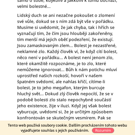
samo o sobě, kdykoliv a jakkoliv k tomu dochází,
velmi bolestné...
Lidský duch se ani nezačne pokoušet o zlomení
své vůle, dokud se s ním zdá být vše v pořádku.
Musíme si uvědomit, že jak chyba, tak i hřích se
vyznačují tím, že čím jsou hlouběji zakořeněny,
tím menší má jejich oběť podezření, že existují.
Jsou zamaskovaným zlem... Bolest je nezastřené,
neklamné zlo. Každý člověk ví, že když cítí bolest,
něco není v pořádku... A bolest není jenom zlo,
které okamžitě rozpoznáme, je to zlo, které
nemůžeme ignorovat... Bůh k nám potichu mluví
uprostřed našich rozkoší, hovoří v našem
špatném svědomí, ale nahlas křičí, cítíme-li
bolest. Je to jeho megafon, kterým burcuje
hluchý svět... Dokud zlý člověk nepocítí, že se v
podobě bolesti zlo stalo nepochybně součástí
jeho existence, žije v iluzi. Když jej však bolest
vyburcuje, uvědomí si, že je určitým způsobem
konfrontován se skutečným vesmírem. Pak se
buď vzbouří (a zde je možné, že mu bude celý
Tento web používá soubory cookie. Dalším procházením tohoto webu
Doprava zdarma od 750 Kč
problém jasnější a že bude později cítit
vyjadřujete souhlas s jejich používáním.
Rozumím