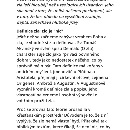
zla leží hlouběji než v teologických úvahách. Jeho
síla není v tom, že uniká našemu pochopení, ale
v tom, že bez ohledu na vysvětlení zraňuje,
deptá, zanechává hluboké jizvy.
Definice zla: zlo je "nic"
Ještě než se začneme zabývat vztahem Boha a
zla, je vhodné si zlo definovat. Sv. Tomáš
Akvinský ve svém spisu De malo (O zlu)
charakterizuje zlo jako "privaci povinného
dobra", tedy jako nedostatek něčeho, co by
správně mělo být. Tato definice má kořeny v
antickém myšlení, jmenovitě u Plótína a
Aristotela, přejímají ji církevní otcové, zejména
Origenes, Ambrož a Augustin. V Augustinově
Vyznání kromě definice zla a popisu jeho
vlastností nalezneme i osobní výpovědi o
vnitřním prožití zla.
Proč se zrovna tato teorie prosadila v
křesťanském prostředí? Důvodem je to, že z ní
vyplývá, že zlo nemá vlastní bytí. Přitakává tak
biblickým textům, které říkají, že není nic, co by