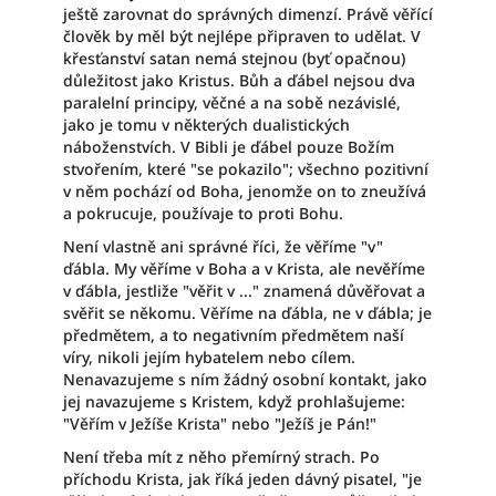
ještě zarovnat do správných dimenzí. Právě věřící
člověk by měl být nejlépe připraven to udělat. V
křesťanství satan nemá stejnou (byť opačnou)
důležitost jako Kristus. Bůh a ďábel nejsou dva
paralelní principy, věčné a na sobě nezávislé,
jako je tomu v některých dualistických
náboženstvích. V Bibli je ďábel pouze Božím
stvořením, které "se pokazilo"; všechno pozitivní
v něm pochází od Boha, jenomže on to zneužívá
a pokrucuje, používaje to proti Bohu.
Není vlastně ani správné říci, že věříme "v"
ďábla. My věříme v Boha a v Krista, ale nevěříme
v ďábla, jestliže "věřit v ..." znamená důvěřovat a
svěřit se někomu. Věříme na ďábla, ne v ďábla; je
předmětem, a to negativním předmětem naší
víry, nikoli jejím hybatelem nebo cílem.
Nenavazujeme s ním žádný osobní kontakt, jako
jej navazujeme s Kristem, když prohlašujeme:
"Věřím v Ježíše Krista" nebo "Ježíš je Pán!"
Není třeba mít z něho přemírný strach. Po
příchodu Krista, jak říká jeden dávný pisatel, "je