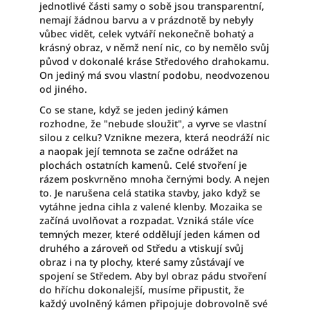
jednotlivé části samy o sobě jsou transparentní,
nemají žádnou barvu a v prázdnotě by nebyly
vůbec vidět, celek vytváří nekonečně bohatý a
krásný obraz, v němž není nic, co by nemělo svůj
původ v dokonalé kráse Středového drahokamu.
On jediný má svou vlastní podobu, neodvozenou
od jiného.
Co se stane, když se jeden jediný kámen
rozhodne, že "nebude sloužit", a vyrve se vlastní
silou z celku? Vznikne mezera, která neodráží nic
a naopak její temnota se začne odrážet na
plochách ostatních kamenů. Celé stvoření je
rázem poskvrněno mnoha černými body. A nejen
to. Je narušena celá statika stavby, jako když se
vytáhne jedna cihla z valené klenby. Mozaika se
začíná uvolňovat a rozpadat. Vzniká stále více
temných mezer, které oddělují jeden kámen od
druhého a zároveň od Středu a vtiskují svůj
obraz i na ty plochy, které samy zůstávají ve
spojení se Středem. Aby byl obraz pádu stvoření
do hříchu dokonalejší, musíme připustit, že
každý uvolněný kámen připojuje dobrovolně své