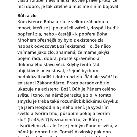
vlastní zlobě, nevšímat si ho. Ale právě proto, že
ničí dobro, je tak citelné a musíme s ním bojovat.
Bůh a zlo
Koexistence Boha a zla je velkou záhadou a
mnozí, kteří se ji pokoušeli vyřešit, dospěli buď k
popření zla, nebo - častěji - k popření Boha.
Mnohem přesnější by bylo z existence zla
naopak odvozovat Boží existenci. To, že něco
vnímáme jako zlo, znamená, že máme jakýsi
pojem řádu, dobra, prostě správného a
dokonalého stavu věcí. Kdyby tento řád
objektivně neexistoval, zřejmě bychom
nedokázali odlišit dobro od zla. Řád ale svědčí o
existenci Zákonodárce. Proto paradoxně zlo
ukazuje na existenci Boží. Bůh je Pánem celého
světa, i toho, na němž parazituje zlo. V tomto
smyslu je třeba také rozumět biblickému úryvku:
"Já jsem Hospodin a jiného není. Já vytvářím
světlo a tvořím tmu, působím pokoj a tvořím
zlo!" (Iz 45, 6-7) Neznamená to, že Bůh je
stvořitelem zla, ale že je jediným Pánem světa, v
němž je dobro i zlo. Tomáš Akvinský pak ono