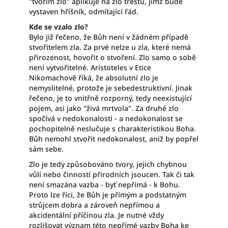
"tvořím zlo" aplikuje na zlo trestů, jimž bude
vystaven hříšník, odmítající řád.
Kde se vzalo zlo?
Bylo již řečeno, že Bůh není v žádném případě
stvořitelem zla. Za prvé nelze u zla, které nemá
přirozenost, hovořit o stvoření. Zlo samo o sobě
není vytvořitelné. Aristoteles v Etice
Nikomachově říká, že absolutní zlo je
nemyslitelné, protože je sebedestruktivní. Jinak
řečeno, je to vnitřně rozporný, tedy neexistující
pojem, asi jako "živá mrtvola". Za druhé zlo
spočívá v nedokonalosti - a nedokonalost se
pochopitelně neslučuje s charakteristikou Boha.
Bůh nemohl stvořit nedokonalost, aniž by popřel
sám sebe.
Zlo je tedy způsobováno tvory, jejich chybnou
vůlí nebo činností přírodních jsoucen. Tak či tak
není smazána vazba - byť nepřímá - k Bohu.
Proto lze říci, že Bůh je přímým a podstatným
strůjcem dobra a zároveň nepřímou a
akcidentální příčinou zla. Je nutné vždy
rozlišovat význam této nepřímé vazby Boha ke