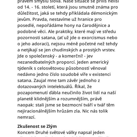
pravém smyslu slova. Naše situace se příliš neliší
od 14. - 16. století, která jsou smutně známa pro
důležitost, jaká se tehdy přikládala démonickým
jevům. Pravda, nestavíme už hranice pro
posedlé, nepořádáme hony na čarodějnice a
podobné věci. Ale praktiky, které mají ve středu
pozornosti satana, (ať už jde o exorcismus nebo
o jeho adoraci), nejsou méně početné než tehdy
a netýkají se jen chudinských a prostých vrstev.
Jde o společenský - a komerční! - jev
nezanedbatelných proporcí. Jeden americký
týdeník s celosvětovou působností věnoval
nedávno jedno číslo soudobé víře v existenci
satana. Zaujal mne tam závěr jednoho z
dotazovaných intelektuálů. Říkal, že
pozapomenutí ďábla neučinilo život lidí na naší
planetě klidnějším a rozumnějším, právě
naopak: stali jsme se bezmocní tváří v tvář těm
nejiracionálnějším hrůzám zla. Nic nás tolik
nemrazí.
Zkušenost se Zlým
Koncem Druhé světové války napsal jeden