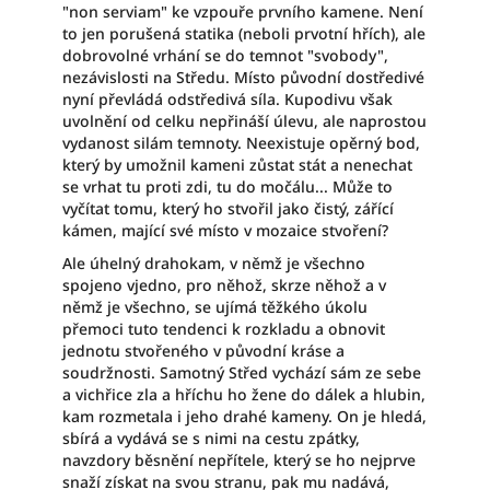
"non serviam" ke vzpouře prvního kamene. Není
to jen porušená statika (neboli prvotní hřích), ale
dobrovolné vrhání se do temnot "svobody",
nezávislosti na Středu. Místo původní dostředivé
nyní převládá odstředivá síla. Kupodivu však
uvolnění od celku nepřináší úlevu, ale naprostou
vydanost silám temnoty. Neexistuje opěrný bod,
který by umožnil kameni zůstat stát a nenechat
se vrhat tu proti zdi, tu do močálu... Může to
vyčítat tomu, který ho stvořil jako čistý, zářící
kámen, mající své místo v mozaice stvoření?
Ale úhelný drahokam, v němž je všechno
spojeno vjedno, pro něhož, skrze něhož a v
němž je všechno, se ujímá těžkého úkolu
přemoci tuto tendenci k rozkladu a obnovit
jednotu stvořeného v původní kráse a
soudržnosti. Samotný Střed vychází sám ze sebe
a vichřice zla a hříchu ho žene do dálek a hlubin,
kam rozmetala i jeho drahé kameny. On je hledá,
sbírá a vydává se s nimi na cestu zpátky,
navzdory běsnění nepřítele, který se ho nejprve
snaží získat na svou stranu, pak mu nadává,