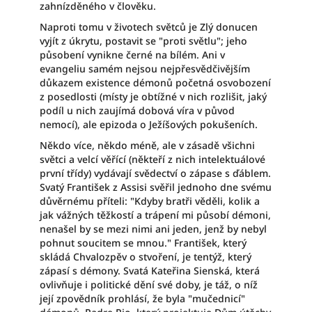
zahnízděného v člověku.
Naproti tomu v životech světců je Zlý donucen
vyjít z úkrytu, postavit se "proti světlu"; jeho
působení vynikne černé na bílém. Ani v
evangeliu samém nejsou nejpřesvědčivějším
důkazem existence démonů početná osvobození
z posedlosti (místy je obtížné v nich rozlišit, jaký
podíl u nich zaujímá dobová víra v původ
nemocí), ale epizoda o Ježíšových pokušeních.
Někdo více, někdo méně, ale v zásadě všichni
světci a velcí věřící (někteří z nich intelektuálové
první třídy) vydávají svědectví o zápase s ďáblem.
Svatý František z Assisi svěřil jednoho dne svému
důvěrnému příteli: "Kdyby bratři věděli, kolik a
jak vážných těžkostí a trápení mi působí démoni,
nenašel by se mezi nimi ani jeden, jenž by nebyl
pohnut soucitem se mnou." František, který
skládá Chvalozpěv o stvoření, je tentýž, který
zápasí s démony. Svatá Kateřina Sienská, která
ovlivňuje i politické dění své doby, je táž, o níž
její zpovědník prohlásí, že byla "mučednicí"