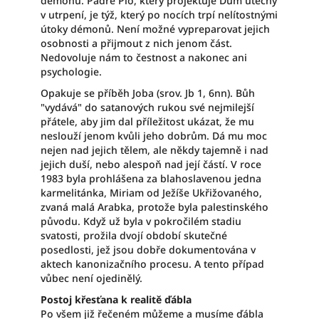
démonů. Padre Pio, který projektuje Dům útěchy
v utrpení, je týž, který po nocích trpí nelítostnými
útoky démonů. Není možné vypreparovat jejich
osobnosti a přijmout z nich jenom část.
Nedovoluje nám to čestnost a nakonec ani
psychologie.
Opakuje se příběh Joba (srov. Jb 1, 6nn). Bůh
"vydává" do satanových rukou své nejmilejší
přátele, aby jim dal příležitost ukázat, že mu
neslouží jenom kvůli jeho dobrům. Dá mu moc
nejen nad jejich tělem, ale někdy tajemně i nad
jejich duší, nebo alespoň nad její částí. V roce
1983 byla prohlášena za blahoslavenou jedna
karmelitánka, Miriam od Ježíše Ukřižovaného,
zvaná malá Arabka, protože byla palestinského
původu. Když už byla v pokročilém stadiu
svatosti, prožila dvojí období skutečné
posedlosti, jež jsou dobře dokumentována v
aktech kanonizačního procesu. A tento případ
vůbec není ojedinělý.
Postoj křesťana k realitě ďábla
Po všem již řečeném můžeme a musíme ďábla