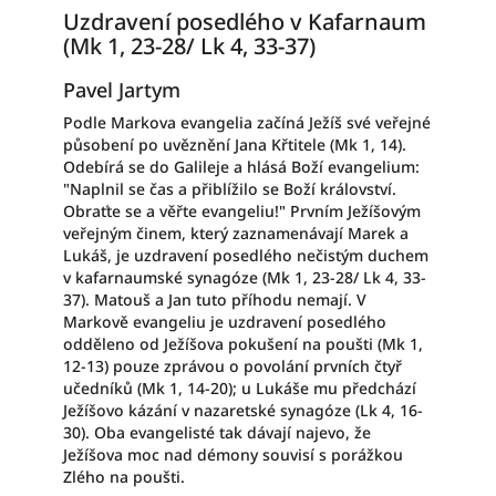
Uzdravení posedlého v Kafarnaum
(Mk 1, 23-28/ Lk 4, 33-37)
Pavel Jartym
Podle Markova evangelia začíná Ježíš své veřejné
působení po uvěznění Jana Křtitele (Mk 1, 14).
Odebírá se do Galileje a hlásá Boží evangelium:
"Naplnil se čas a přiblížilo se Boží království.
Obraťte se a věřte evangeliu!" Prvním Ježíšovým
veřejným činem, který zaznamenávají Marek a
Lukáš, je uzdravení posedlého nečistým duchem
v kafarnaumské synagóze (Mk 1, 23-28/ Lk 4, 33-
37). Matouš a Jan tuto příhodu nemají. V
Markově evangeliu je uzdravení posedlého
odděleno od Ježíšova pokušení na poušti (Mk 1,
12-13) pouze zprávou o povolání prvních čtyř
učedníků (Mk 1, 14-20); u Lukáše mu předchází
Ježíšovo kázání v nazaretské synagóze (Lk 4, 16-
30). Oba evangelisté tak dávají najevo, že
Ježíšova moc nad démony souvisí s porážkou
Zlého na poušti.