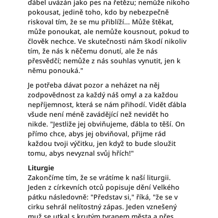
ďábel uvázán jako pes na řetězu; nemůže nikoho
pokousat, jedině toho, kdo by nebezpečně
riskoval tím, že se mu přiblíží... Může štěkat,
může ponoukat, ale nemůže kousnout, pokud to
člověk nechce. Ve skutečnosti nám škodí nikoliv
tím, že nás k něčemu donutí, ale že nás
přesvědčí; nemůže z nás souhlas vynutit, jen k
němu ponouká."
Je potřeba dávat pozor a neházet na něj
zodpovědnost za každý náš omyl a za každou
nepříjemnost, která se nám přihodí. Vidět ďábla
všude není méně zavádějící než nevidět ho
nikde. "Jestliže jej obviňujeme, ďábla to těší. On
přímo chce, abys jej obviňoval, přijme rád
každou tvoji výčitku, jen když to bude sloužit
tomu, abys nevyznal svůj hřích!"
Liturgie
Zakončíme tím, že se vrátíme k naší liturgii.
Jeden z církevních otců popisuje dění Velkého
pátku následovně: "Představ si," říká, "že se v
cirku sehrál nelítostný zápas. Jeden vznešený
muž se utkal s krutým tyranem města a přes