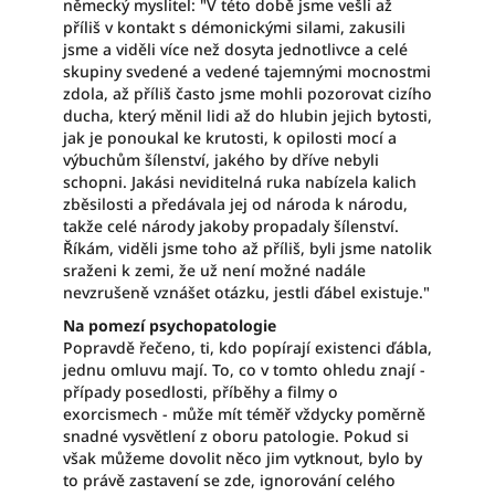
německý myslitel: "V této době jsme vešli až
příliš v kontakt s démonickými silami, zakusili
jsme a viděli více než dosyta jednotlivce a celé
skupiny svedené a vedené tajemnými mocnostmi
zdola, až příliš často jsme mohli pozorovat cizího
ducha, který měnil lidi až do hlubin jejich bytosti,
jak je ponoukal ke krutosti, k opilosti mocí a
výbuchům šílenství, jakého by dříve nebyli
schopni. Jakási neviditelná ruka nabízela kalich
zběsilosti a předávala jej od národa k národu,
takže celé národy jakoby propadaly šílenství.
Říkám, viděli jsme toho až příliš, byli jsme natolik
sraženi k zemi, že už není možné nadále
nevzrušeně vznášet otázku, jestli ďábel existuje."
Na pomezí psychopatologie
Popravdě řečeno, ti, kdo popírají existenci ďábla,
jednu omluvu mají. To, co v tomto ohledu znají -
případy posedlosti, příběhy a filmy o
exorcismech - může mít téměř vždycky poměrně
snadné vysvětlení z oboru patologie. Pokud si
však můžeme dovolit něco jim vytknout, bylo by
to právě zastavení se zde, ignorování celého