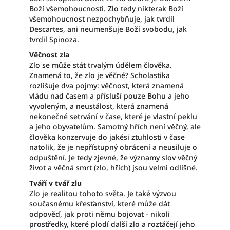
Boží všemohoucnosti. Zlo tedy nikterak Boží
všemohoucnost nezpochybňuje, jak tvrdil
Descartes, ani neumenšuje Boží svobodu, jak
tvrdil Spinoza.
Věčnost zla
Zlo se může stát trvalým údělem člověka.
Znamená to, že zlo je věčné? Scholastika
rozlišuje dva pojmy: věčnost, která znamená
vládu nad časem a přísluší pouze Bohu a jeho
vyvoleným, a neustálost, která znamená
nekonečné setrvání v čase, které je vlastní peklu
a jeho obyvatelům. Samotný hřích není věčný, ale
člověka konzervuje do jakési ztuhlosti v čase
natolik, že je nepřístupný obrácení a neusiluje o
odpuštění. Je tedy zjevné, že významy slov věčný
život a věčná smrt (zlo, hřích) jsou velmi odlišné.
Tváří v tvář zlu
Zlo je realitou tohoto světa. Je také výzvou
současnému křesťanství, které může dát
odpověď, jak proti němu bojovat - nikoli
prostředky, které plodí další zlo a roztáčejí jeho