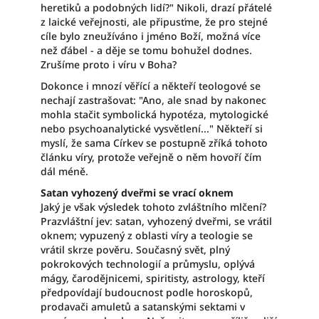
heretiků a podobných lidí?" Nikoli, drazí přátelé
z laické veřejnosti, ale připusťme, že pro stejné
cíle bylo zneužíváno i jméno Boží, možná více
než ďábel - a děje se tomu bohužel dodnes.
Zrušíme proto i víru v Boha?
Dokonce i mnozí věřící a někteří teologové se
nechají zastrašovat: "Ano, ale snad by nakonec
mohla stačit symbolická hypotéza, mytologické
nebo psychoanalytické vysvětlení..." Někteří si
myslí, že sama Církev se postupně zříká tohoto
článku víry, protože veřejně o něm hovoří čím
dál méně.
Satan vyhozený dveřmi se vrací oknem
Jaký je však výsledek tohoto zvláštního mlčení?
Prazvláštní jev: satan, vyhozený dveřmi, se vrátil
oknem; vypuzený z oblasti víry a teologie se
vrátil skrze pověru. Současný svět, plný
pokrokových technologií a průmyslu, oplývá
mágy, čarodějnicemi, spiritisty, astrology, kteří
předpovídají budoucnost podle horoskopů,
prodavači amuletů a satanskými sektami v