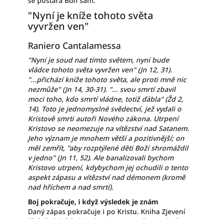
se postará Bůh sám.
"Nyní je kníže tohoto světa
vyvržen ven"
Raniero Cantalamessa
"Nyní je soud nad tímto světem, nyní bude
vládce tohoto světa vyvržen ven" (Jn 12, 31).
"...přichází kníže tohoto světa, ale proti mně nic
nezmůže" (Jn 14, 30-31). "... svou smrtí zbavil
moci toho, kdo smrtí vládne, totiž ďábla" (Žd 2,
14). Toto je jednomyslné svědectví, jež vydali o
Kristově smrti autoři Nového zákona. Utrpení
Kristovo se neomezuje na vítězství nad Satanem.
Jeho význam je mnohem větší a pozitivnější; on
měl zemřít, "aby rozptýlené děti Boží shromáždil
v jedno" (Jn 11, 52). Ale banalizovali bychom
Kristovo utrpení, kdybychom jej ochudili o tento
aspekt zápasu a vítězství nad démonem (kromě
nad hříchem a nad smrtí).
Boj pokračuje, i když výsledek je znám
Daný zápas pokračuje i po Kristu. Kniha Zjevení