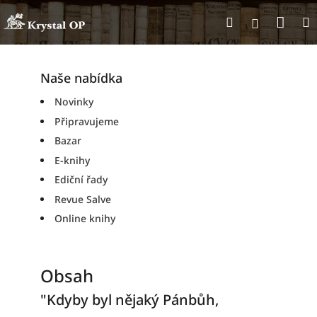
Přejít
Nák
Hledat
na
Přihlášen
obsah
koší
Naše nabídka
Novinky
Připravujeme
Bazar
E-knihy
Ediční řady
Revue Salve
Online knihy
Obsah
"Kdyby byl nějaký Pánbůh,