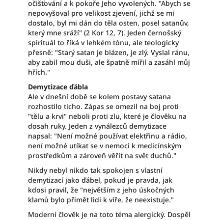
očišťování a k pokoře Jeho vyvolených. "Abych se
nepovyšoval pro velikost zjevení, jichž se mi
dostalo, byl mi dán do těla osten, posel satanův,
který mne sráží" (2 Kor 12, 7). Jeden černošský
spirituál to říká v lehkém tónu, ale teologicky
přesně: "Starý satan je blázen, je zlý. Vyslal ránu,
aby zabil mou duši, ale špatně mířil a zasáhl můj
hřích."
Demytizace ďábla
Ale v dnešní době se kolem postavy satana
rozhostilo ticho. Zápas se omezil na boj proti
"tělu a krvi" neboli proti zlu, které je člověku na
dosah ruky. Jeden z vynálezců demytizace
napsal: "Není možné používat elektřinu a rádio,
není možné utíkat se v nemoci k medicínským
prostředkům a zároveň věřit na svět duchů."
Nikdy nebyl nikdo tak spokojen s vlastní
demytizací jako ďábel, pokud je pravda, jak
kdosi pravil, že "největším z jeho úskočných
klamů bylo přimět lidi k víře, že neexistuje."
Moderní člověk je na toto téma alergický. Dospěl