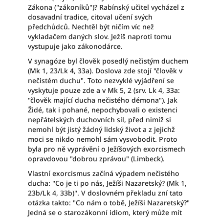
Zákona ("zákoníků")? Rabínský učitel vycházel z
dosavadní tradice, citoval učení svých
předchůdců. Nechtěl být ničím víc než
vykladačem daných slov. Ježíš naproti tomu
vystupuje jako zákonodárce.
V synagóze byl člověk posedlý nečistým duchem
(Mk 1, 23/Lk 4, 33a). Doslova zde stojí "člověk v
nečistém duchu". Toto nezvyklé vyjádření se
vyskytuje pouze zde a v Mk 5, 2 (srv. Lk 4, 33a:
"člověk mající ducha nečistého démona"). Jak
Židé, tak i pohané, nepochybovali o existenci
nepřátelských duchovních sil, před nimiž si
nemohl být jistý žádný lidský život a z jejichž
moci se nikdo nemohl sám vysvobodit. Proto
byla pro ně vyprávění o Ježíšových exorcismech
opravdovou "dobrou zprávou" (Limbeck).
Vlastní exorcismus začíná výpadem nečistého
ducha: "Co je ti po nás, Ježíši Nazaretský? (Mk 1,
23b/Lk 4, 33b)". V doslovném překladu zní tato
otázka takto: "Co nám o tobě, Ježíši Nazaretský?"
Jedná se o starozákonní idiom, který může mít