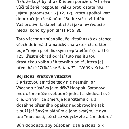
říká, že když byl drak Kristem poražen, "v hněvu
vůči té ženě rozpoutal válku proti ostatnímu
jejímu potomstvu" (Zj 12, 17). Proto apoštol Petr
doporučuje křesťanům: "Buďte střízliví, bděte!
Váš protivník, ďábel, obchází jako lev řvoucí a
hledá, koho by pohltil" (1 Pt 5, 8).
Toto všechno způsobilo, že křesťanská existence
všech dob má dramatický charakter, charakter
boje "nejen proti lidským nepřátelům" (srv. Ef 6,
12). Křestní obřad odráží tuto realitu tou
drastickou volbou "bitevního pole", která jej
předchází: "Zříkáš se Satana?" - "Věříš v Krista?"
Boj slouží Kristovu vítězství
S Kristovou smrtí se tedy nic nezměnilo?
Všechno zůstává jako dřív? Naopak! Satanova
moc už nemůže svobodně jednat a sledovat své
cíle. On věří, že směřuje k určitému cíli, a
dosáhne přesného opaku; nedobrovolně tak
slouží Ježíšovým plánům a jeho svatým. Je nyní
tou "mocností, jež chce vždycky zlo a činí dobro."
Bůh dopouští, aby působení ďábla sloužilo k