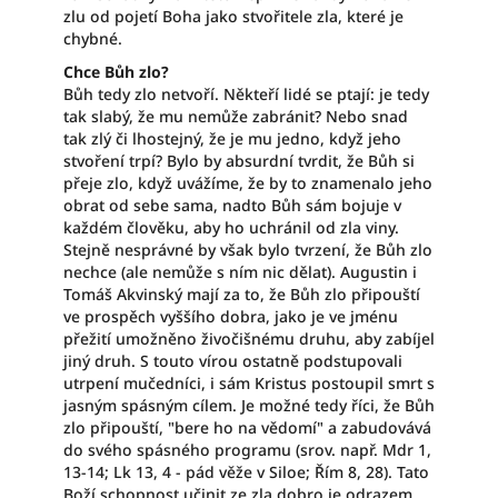
zlu od pojetí Boha jako stvořitele zla, které je
chybné.
Chce Bůh zlo?
Bůh tedy zlo netvoří. Někteří lidé se ptají: je tedy
tak slabý, že mu nemůže zabránit? Nebo snad
tak zlý či lhostejný, že je mu jedno, když jeho
stvoření trpí? Bylo by absurdní tvrdit, že Bůh si
přeje zlo, když uvážíme, že by to znamenalo jeho
obrat od sebe sama, nadto Bůh sám bojuje v
každém člověku, aby ho uchránil od zla viny.
Stejně nesprávné by však bylo tvrzení, že Bůh zlo
nechce (ale nemůže s ním nic dělat). Augustin i
Tomáš Akvinský mají za to, že Bůh zlo připouští
ve prospěch vyššího dobra, jako je ve jménu
přežití umožněno živočišnému druhu, aby zabíjel
jiný druh. S touto vírou ostatně podstupovali
utrpení mučedníci, i sám Kristus postoupil smrt s
jasným spásným cílem. Je možné tedy říci, že Bůh
zlo připouští, "bere ho na vědomí" a zabudovává
do svého spásného programu (srov. např. Mdr 1,
13-14; Lk 13, 4 - pád věže v Siloe; Řím 8, 28). Tato
Boží schopnost učinit ze zla dobro je odrazem