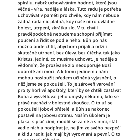
spirálu, nýbrž uchováváním hodnot, které jsou
věčné - víra, naděje a láska. Tuto radu je potřeba
uchovávat v paměti pro chvíle, kdy nám nebude
žádná rada nic platná, kdy naše nitro ovládne
bolest, utrpení, zkrátka zlo. V tu chvíli
pravděpodobně nebudeme schopni přijímat
poučení a řídit se podle něho. Bůh po nás
možná bude chtít, abychom přijali a odžili
skutečné utrpení, bez úlevy, bez útěchy, tak jako
Kristus. Jediné, co musíme uchovat, je naděje s
vědomím, že prožívané zlo neodporuje Boží
dobrotě ani moci. A k tomu jedinému nám
mohou posloužit předem učiněná vyjasnění, o
něž jsme se pokoušeli. To je zároveň varování
pro ty horlivé apoštoly, kteří by se chtěli zastávat
Boha a vysvětlovat jeho úmysly někomu, kdo se
právě nachází v bolestné zkoušce. O to už se
pokoušeli Jobovi přátelé, a Bůh se nakonec
postavil na Jobovu stranu. Naším úkolem je
plakat s plačícími, modlit se za ně a s nimi, stát
vedle nich a podpírat je, ne jim ze svého bezpečí
a klidu radit, jak mají být vyrovnaní a pevní. O to