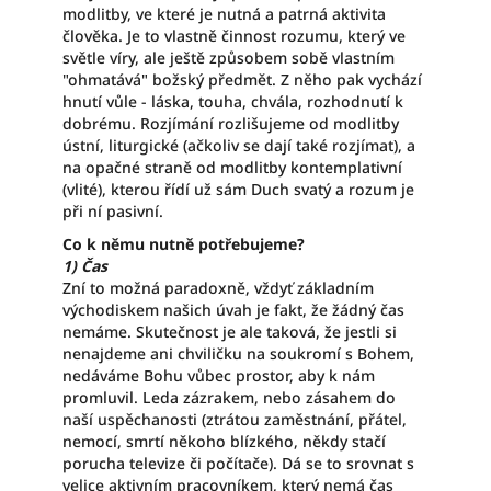
modlitby, ve které je nutná a patrná aktivita
člověka. Je to vlastně činnost rozumu, který ve
světle víry, ale ještě způsobem sobě vlastním
"ohmatává" božský předmět. Z něho pak vychází
hnutí vůle - láska, touha, chvála, rozhodnutí k
dobrému. Rozjímání rozlišujeme od modlitby
ústní, liturgické (ačkoliv se dají také rozjímat), a
na opačné straně od modlitby kontemplativní
(vlité), kterou řídí už sám Duch svatý a rozum je
při ní pasivní.
Co k němu nutně potřebujeme?
1) Čas
Zní to možná paradoxně, vždyť základním
východiskem našich úvah je fakt, že žádný čas
nemáme. Skutečnost je ale taková, že jestli si
nenajdeme ani chviličku na soukromí s Bohem,
nedáváme Bohu vůbec prostor, aby k nám
promluvil. Leda zázrakem, nebo zásahem do
naší uspěchanosti (ztrátou zaměstnání, přátel,
nemocí, smrtí někoho blízkého, někdy stačí
porucha televize či počítače). Dá se to srovnat s
velice aktivním pracovníkem, který nemá čas