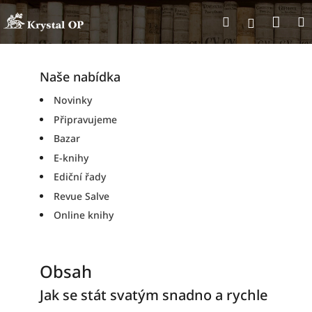
Přejít
Nák
Hledat
na
Přihlášen
obsah
koší
Naše nabídka
Novinky
Připravujeme
Bazar
E-knihy
Ediční řady
Revue Salve
Online knihy
Obsah
Jak se stát svatým snadno a rychle