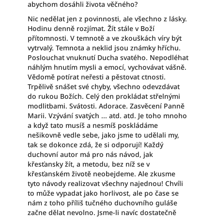
abychom dosáhli života věčného?
Nic nedělat jen z povinnosti, ale všechno z lásky.
Hodinu denně rozjímat. Žít stále v Boží
přítomnosti. V temnotě a ve zkouškách víry být
vytrvalý. Temnota a neklid jsou známky hříchu.
Poslouchat vnuknutí Ducha svatého. Nepodléhat
náhlým hnutím mysli a emocí, vychovávat vášně.
Vědomě potírat neřesti a pěstovat ctnosti.
Trpělivě snášet své chyby, všechno odevzdávat
do rukou Božích. Celý den prokládat střelnými
modlitbami. Svátosti. Adorace. Zasvěcení Panně
Marii. Vzývání svatých ... atd. atd. Je toho mnoho
a když tato musíš a nesmíš poskládáme
nešikovně vedle sebe, jako jsme to udělali my,
tak se dokonce zdá, že si odporují! Každý
duchovní autor má pro nás návod, jak
křesťansky žít, a metodu, bez níž se v
křesťanském životě neobejdeme. Ale zkusme
tyto návody realizovat všechny najednou! Chvíli
to může vypadat jako horlivost, ale po čase se
nám z toho příliš tučného duchovního guláše
začne dělat nevolno. Jsme-li navíc dostatečně