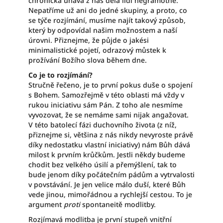
chronická únava z nás dělá lidi negramotné.
Nepatříme už ani do jedné skupiny, a proto, co
se týče rozjímání, musíme najít takový způsob,
který by odpovídal našim možnostem a naší
úrovni. Přiznejme, že půjde o jakési
minimalistické pojetí, odrazový můstek k
prožívání Božího slova během dne.
Co je to rozjímání?
Stručně řečeno, je to první pokus duše o spojení
s Bohem. Samozřejmě v této oblasti má vždy v
rukou iniciativu sám Pán. Z toho ale nesmíme
vyvozovat, že se nemáme sami nijak angažovat.
V této batolecí fázi duchovního života (z níž,
přiznejme si, většina z nás nikdy nevyroste právě
díky nedostatku vlastní iniciativy) nám Bůh dává
milost k prvním krůčkům. Jestli někdy budeme
chodit bez velkého úsilí a přemýšlení, tak to
bude jenom díky počátečním pádům a vytrvalosti
v povstávání. Je jen velice málo duší, které Bůh
vede jinou, mimořádnou a rychlejší cestou. To je
argument
proti
spontaneitě modlitby.
Rozjímavá modlitba je první stupeň vnitřní