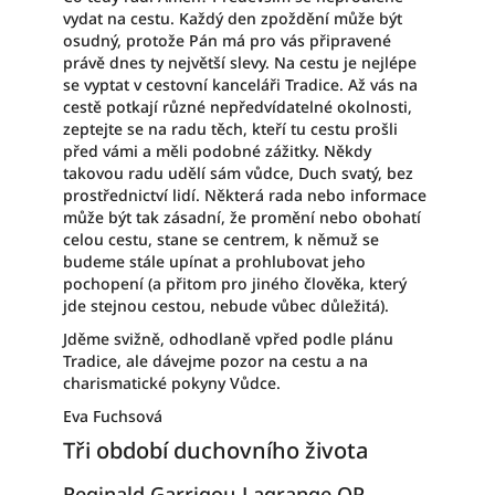
vydat na cestu. Každý den zpoždění může být
osudný, protože Pán má pro vás připravené
právě dnes ty největší slevy. Na cestu je nejlépe
se vyptat v cestovní kanceláři Tradice. Až vás na
cestě potkají různé nepředvídatelné okolnosti,
zeptejte se na radu těch, kteří tu cestu prošli
před vámi a měli podobné zážitky. Někdy
takovou radu udělí sám vůdce, Duch svatý, bez
prostřednictví lidí. Některá rada nebo informace
může být tak zásadní, že promění nebo obohatí
celou cestu, stane se centrem, k němuž se
budeme stále upínat a prohlubovat jeho
pochopení (a přitom pro jiného člověka, který
jde stejnou cestou, nebude vůbec důležitá).
Jděme svižně, odhodlaně vpřed podle plánu
Tradice, ale dávejme pozor na cestu a na
charismatické pokyny Vůdce.
Eva Fuchsová
Tři období duchovního života
Reginald Garrigou-Lagrange OP