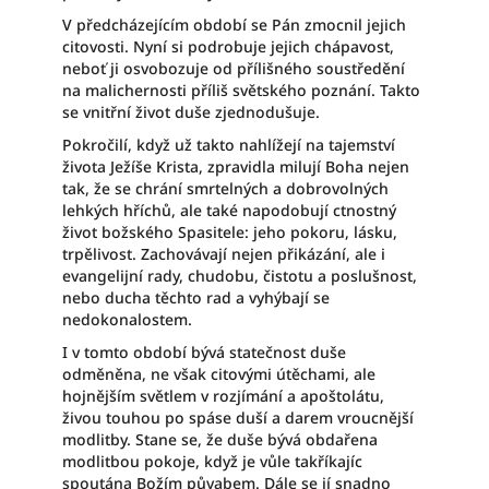
V předcházejícím období se Pán zmocnil jejich
citovosti. Nyní si podrobuje jejich chápavost,
neboť ji osvobozuje od přílišného soustředění
na malichernosti příliš světského poznání. Takto
se vnitřní život duše zjednodušuje.
Pokročilí, když už takto nahlížejí na tajemství
života Ježíše Krista, zpravidla milují Boha nejen
tak, že se chrání smrtelných a dobrovolných
lehkých hříchů, ale také napodobují ctnostný
život božského Spasitele: jeho pokoru, lásku,
trpělivost. Zachovávají nejen přikázání, ale i
evangelijní rady, chudobu, čistotu a poslušnost,
nebo ducha těchto rad a vyhýbají se
nedokonalostem.
I v tomto období bývá statečnost duše
odměněna, ne však citovými útěchami, ale
hojnějším světlem v rozjímání a apoštolátu,
živou touhou po spáse duší a darem vroucnější
modlitby. Stane se, že duše bývá obdařena
modlitbou pokoje, když je vůle takříkajíc
spoutána Božím půvabem. Dále se jí snadno