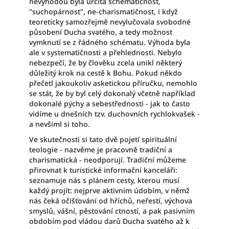
nevýhodou byla určitá schematičnost,
"suchopárnost", ne-charismatičnost, i když
teoreticky samozřejmě nevylučovala svobodné
působení Ducha svatého, a tedy možnost
vymknutí se z řádného schématu. Výhoda byla
ale v systematičnosti a přehlednosti. Nebylo
nebezpečí, že by člověku zcela unikl některý
důležitý krok na cestě k Bohu. Pokud někdo
přečetl jakoukoliv asketickou příručku, nemohlo
se stát, že by byl celý dokonalý včetně například
dokonalé pýchy a sebestřednosti - jak to často
vidíme u dnešních tzv. duchovních rychlokvašek -
a nevšiml si toho.
Ve skutečnosti si tato dvě pojetí spirituální
teologie - nazvěme je pracovně tradiční a
charismatická - neodporují. Tradiční můžeme
přirovnat k turistické informační kanceláři:
seznamuje nás s plánem cesty, kterou musí
každý projít: nejprve aktivním údobím, v němž
nás čeká očišťování od hříchů, neřestí, výchova
smyslů, vášní, pěstování ctností, a pak pasivním
obdobím pod vládou darů Ducha svatého až k