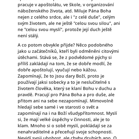
pracuje v apoštolátu, ve škole, v organizování
náboženského života, atd. Miluje Pána Boha
nejen z celého srdce, ale i "z celé duše", celým
svým životem, ale ne ještě "celou svou silou", ani
ne "celou svou myslí", protože její duch ještě
není stálý.
A co potom obvykle přijde? Něco podobného
jako u začátečníků, kteří byli odměněni citovými
útěchami. Stává se, že z podvědomé pýchy si
příliš zakládají na tom, že se dobře modlí, že
dobře apoštolují, vyučují nebo kážou.
Zapomínají, že to jsou dary Boží, proto je
používají jaksi sobecky a to je neslučitelné s
životem člověka, který se klaní Bohu v duchu a
pravdě. Pracují pro Pána Boha a pro duše, ale
přitom ani na sebe nezapomínají. Mimovolně
hledají sebe samé i ve starosti o svět a
zapomínají na i na Boží všudypřítomnost. Myslí
si, že mají velké úspěchy v činnosti, ale je to
klam. Mnoho si o sobě myslí, pokládají se za
nenahraditelné a přeceňují svoje schopnosti.
Nevidí svoji ubohost, ale chyby druhých ano. O