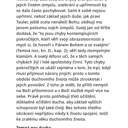
jejich čistém úmyslu, usebrání a upřímnosti by
se dalo často pochybovat. Sami k sobě nejsou
upřímní, neboť základ jejich duše, jak praví
Tauler, ještě zcela nenáleží Bohu; obětují mu
jenom polovinu svých úmyslů. Svatý Jan od Kříže
dodává, že "to jsou chyby kontemplujících
pokročilých, kteří věří svojí obrazotvornosti a
myslí si, že hovoří s Pánem Bohem a se svatými"
(Temná noc, kn. II., kap. 2); věří tedy zlomyslným
klamům. A svatý Alfons učí, že v těch samých
chybách žijí i lidé apoštolsky činní. Tyto chyby
pokročilých se ukáží zejména v tom, že trpí, když
musí přijmout názory jiných; proto v tomto
období duchovního života může ztroskotat i
jejich povolání. Z toho je vidět, že příliš nemyslí
na Boží přítomnost a v Boží službě myslí více na
sebe. Právě proto potřebují třetí očištění,
důkladné očištění ducha, aby základ vyšších
schopností byl také čistý. Bez tohoto třetího
obrácení nepřijdou nikdy k životu spojení, totiž
ke zralému věku duchovního života.
Temná noc ducha