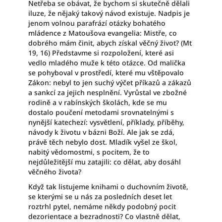
Netřeba se obávat, že bychom si skutečně dělali
iluze, že nějaký takový návod existuje. Nadpis je
jenom volnou parafrází otázky bohatého
mládence z Matoušova evangelia: Mistře, co
dobrého mám činit, abych získal věčný život? (Mt
19, 16) Představme si rozpoložení, které asi
vedlo mladého muže k této otázce. Od malička
se pohyboval v prostředí, které mu vštěpovalo
Zákon: nebyl to jen suchý výčet příkazů a zákazů
a sankcí za jejich nesplnění. Vyrůstal ve zbožné
rodině a v rabínských školách, kde se mu
dostalo poučení metodami srovnatelnými s
nynější katechezí: vysvětlení, příklady, příběhy,
návody k životu v bázni Boží. Ale jak se zdá,
právě těch nebylo dost. Mladík vyšel ze škol,
nabitý vědomostmi, s pocitem, že to
nejdůležitější mu zatajili: co dělat, aby dosáhl
věčného života?
Když tak listujeme knihami o duchovním životě,
se kterými se u nás za posledních deset let
roztrhl pytel, nemáme někdy podobný pocit
dezorientace a bezradnosti? Co vlastně dělat,