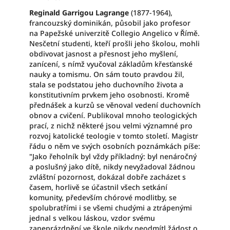
Reginald Garrigou Lagrange
(1877-1964),
francouzský dominikán, působil jako profesor
na Papežské univerzitě Collegio Angelico v Římě.
Nesčetní studenti, kteří prošli jeho školou, mohli
obdivovat jasnost a přesnost jeho myšlení,
zanícení, s nímž vyučoval základům křesťanské
nauky a tomismu. On sám touto pravdou žil,
stala se podstatou jeho duchovního života a
konstitutivním prvkem jeho osobnosti. Kromě
přednášek a kurzů se věnoval vedení duchovních
obnov a cvičení. Publikoval mnoho teologických
prací, z nichž některé jsou velmi významné pro
rozvoj katolické teologie v tomto století. Magistr
řádu o něm ve svých osobních poznámkách píše:
"Jako řeholník byl vždy příkladný: byl nenáročný
a poslušný jako dítě, nikdy nevyžadoval žádnou
zvláštní pozornost, dokázal dobře zacházet s
časem, horlivě se účastnil všech setkání
komunity, především chórové modlitby, se
spolubratřími i se všemi chudými a ztrápenými
jednal s velkou láskou, vzdor svému
zaneprázdnění ve škole nikdy neodmítl žádost o