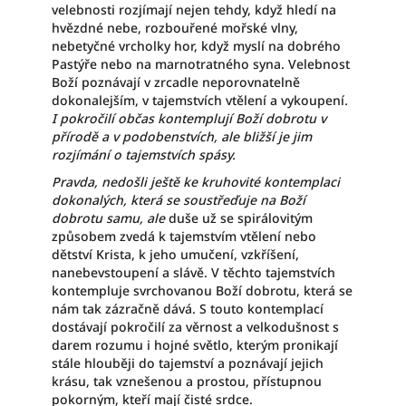
velebnosti rozjímají nejen tehdy, když hledí na
hvězdné nebe, rozbouřené mořské vlny,
nebetyčné vrcholky hor, když myslí na dobrého
Pastýře nebo na marnotratného syna. Velebnost
Boží poznávají v zrcadle neporovnatelně
dokonalejším, v tajemstvích vtělení a vykoupení
.
I pokročilí občas kontemplují Boží dobrotu v
přírodě a v podobenstvích, ale bližší je jim
rozjímání o tajemstvích spásy.
Pravda, nedošli ještě ke kruhovité kontemplaci
dokonalých, která se soustřeďuje na Boží
dobrotu samu, ale
duše už se spirálovitým
způsobem zvedá k tajemstvím vtělení nebo
dětství Krista, k jeho umučení, vzkříšení,
nanebevstoupení a slávě. V těchto tajemstvích
kontempluje svrchovanou Boží dobrotu, která se
nám tak zázračně dává. S touto kontemplací
dostávají pokročilí za věrnost a velkodušnost s
darem rozumu i hojné světlo, kterým pronikají
stále hlouběji do tajemství a poznávají jejich
krásu, tak vznešenou a prostou, přístupnou
pokorným, kteří mají čisté srdce.