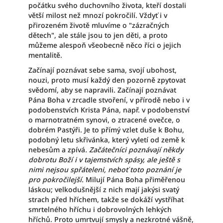
počátku svého duchovního života, kteří dostali
větší milost než mnozí pokročilí. Vždyť i v
přirozeném životě mluvíme o "zázračných
dětech", ale stále jsou to jen děti, a proto
můžeme alespoň všeobecně něco říci o jejich
mentalitě.
Začínají poznávat sebe sama, svojí ubohost,
nouzi, proto musí každý den pozorně zpytovat
svědomí, aby se napravili. Začínají poznávat
Pána Boha v zrcadle stvoření, v přírodě nebo i v
podobenstvích Krista Pána, např. v podobenství
o marnotratném synovi, o ztracené ovečce, o
dobrém Pastýři. Je to přímý vzlet duše k Bohu,
podobný letu skřivánka, který vyletí od země k
nebesům a zpívá
. Začátečníci poznávají někdy
dobrotu Boží i v tajemstvích spásy, ale ještě s
nimi nejsou spřáteleni, neboť toto poznání je
pro pokročilejší.
Milují Pána Boha přiměřenou
láskou; velkodušnější z nich mají jakýsi svatý
strach před hříchem, takže se dokáží vystříhat
smrtelného hříchu i dobrovolných lehkých
hříchů. Proto umrtvují smysly a nezkrotné vášně,