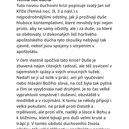
Tuto novou duchovní krizi popisuje svatý Jan od
Kříže (Temná noc, II, 3 a násl.) s
nejpodrobnějšími odstíny, jak ji prožívají duše
hluboce kontemplativní, které mnohdy trpí nejen
proto, aby se samy očistily, ale i za duše, za které
se obětovaly. U dokonalých lidí horlivého
apoštolského ducha tyto zkoušky nebývají tak
zjevné, neboť jsou spojeny s utrpením v
apoštolátu.
V čem vlastně spočívá tato krize? Duše je
zbavená nejen citových radostí, ale též osvícení v
tajemstvích spásy a svých vroucných tužeb.
Nedaří se jí už tolik v práci, ani při vyučování
nebo hlásání Božího slova, na což byla tak pyšná
a čím se vyvyšovala nad druhými. Je to čas velké
vyprahlosti smyslové i duševní, obzvláště v
modlitbě a v rozjímání. K tomu se někdy připojí i
velká pokušení, ne právě proti čistotě a
trpělivosti, ale proti víře, naději a lásce k Bohu a
k bližnímu, které bývají pro duši velmi kruté a
trápí ji. V tomto období duchovního života