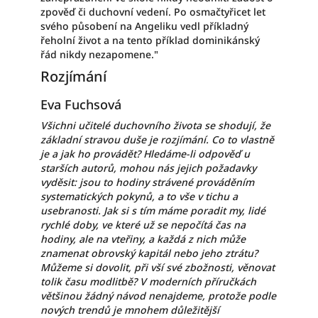
zpověď či duchovní vedení. Po osmačtyřicet let
svého působení na Angeliku vedl příkladný
řeholní život a na tento příklad dominikánský
řád nikdy nezapomene."
Rozjímání
Eva Fuchsová
Všichni učitelé duchovního života se shodují, že
základní stravou duše je rozjímání. Co to vlastně
je a jak ho provádět? Hledáme-li odpověď u
starších autorů, mohou nás jejich požadavky
vyděsit: jsou to hodiny strávené prováděním
systematických pokynů, a to vše v tichu a
usebranosti. Jak si s tím máme poradit my, lidé
rychlé doby, ve které už se nepočítá čas na
hodiny, ale na vteřiny, a každá z nich může
znamenat obrovský kapitál nebo jeho ztrátu?
Můžeme si dovolit, při vší své zbožnosti, věnovat
tolik času modlitbě? V moderních příručkách
většinou žádný návod nenajdeme, protože podle
nových trendů je mnohem důležitější