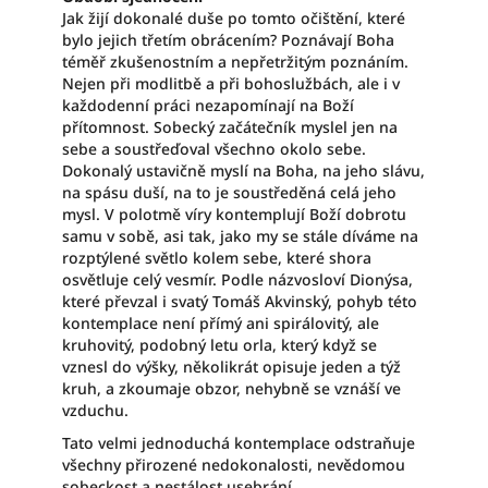
Jak žijí dokonalé duše po tomto očištění, které
bylo jejich třetím obrácením? Poznávají Boha
téměř zkušenostním a nepřetržitým poznáním.
Nejen při modlitbě a při bohoslužbách, ale i v
každodenní práci nezapomínají na Boží
přítomnost. Sobecký začátečník myslel jen na
sebe a soustřeďoval všechno okolo sebe.
Dokonalý ustavičně myslí na Boha, na jeho slávu,
na spásu duší, na to je soustředěná celá jeho
mysl. V polotmě víry kontemplují Boží dobrotu
samu v sobě, asi tak, jako my se stále díváme na
rozptýlené světlo kolem sebe, které shora
osvětluje celý vesmír. Podle názvosloví Dionýsa,
které převzal i svatý Tomáš Akvinský, pohyb této
kontemplace není přímý ani spirálovitý, ale
kruhovitý, podobný letu orla, který když se
vznesl do výšky, několikrát opisuje jeden a týž
kruh, a zkoumaje obzor, nehybně se vznáší ve
vzduchu.
Tato velmi jednoduchá kontemplace odstraňuje
všechny přirozené nedokonalosti, nevědomou
sobeckost a nestálost usebrání.