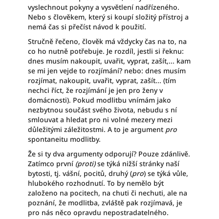
vyslechnout pokyny a vysvětlení nadřízeného.
Nebo s člověkem, který si koupí složitý přístroj a
nemá čas si přečíst návod k použití.
Stručně řečeno, člověk má vždycky čas na to, na
co ho nutně potřebuje. Je rozdíl, jestli si řeknu:
dnes musím nakoupit, uvařit, vyprat, zašít,... kam
se mi jen vejde to rozjímání? nebo: dnes musím
rozjímat, nakoupit, uvařit, vyprat, zašít... (tím
nechci říct, že rozjímání je jen pro ženy v
domácnosti). Pokud modlitbu vnímám jako
nezbytnou součást svého života, nebudu s ní
smlouvat a hledat pro ni volné mezery mezi
důležitými záležitostmi. A to je argument
pro
spontaneitu modlitby.
Že si ty dva argumenty odporují? Pouze zdánlivě.
Zatímco první
(proti)
se týká nižší stránky naší
bytosti, tj. vášní, pocitů, druhý (
pro
) se týká vůle,
hlubokého rozhodnutí. To by nemělo být
založeno na pocitech, na chuti či nechuti, ale na
poznání, že modlitba, zvláště pak rozjímavá, je
pro nás něco opravdu nepostradatelného.