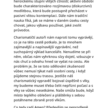
heroickému stupni vlitých ctností; aktivní období
bude charakterizováno rozjímavou (diskurzivní)
modlitbou, která bude postupně přecházet v
pasivní vlitou kontemplaci. Dále nám tradiční
nauka říká, jak se máme v daném úseku cesty
chovat, jakou výbavu používat, jaké zvolit
průvodce.
Charismatičtí autoři nám naproti tomu vyprávějí,
co je na této cestě potkalo. Je to mnohem
zajímavější a napínavější vyprávění, než
suchopárný výklad kanceláře. Nenudíme se při
něm, občas nám vyhrknou slzy dojetí, vzbuzuje v
nás chuť a odvahu hned se vydat na cestu. Ale
problém je, že se toto sdělování zkušeností
vůbec nemusí týkat naší osobní cesty, i když
půjdeme stejnou trasou. Jestliže náš
charismatický vypravěč bojoval úspěšně s vlky,
my budeme muset třeba čelit nepřízni počasí a s
vlky se vůbec nesetkáme. Naše smůla bude, když
místo teplého oblečení a pláštěnky s sebou
potáhneme zbraně proti vlkům.
Co tedy radí Amen? Především se neprodleně