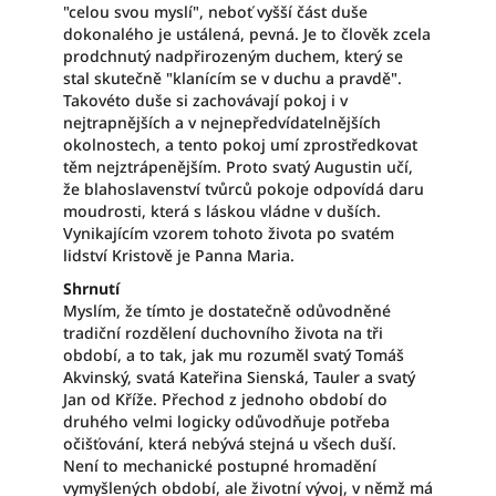
"celou svou myslí", neboť vyšší část duše
dokonalého je ustálená, pevná. Je to člověk zcela
prodchnutý nadpřirozeným duchem, který se
stal skutečně "klanícím se v duchu a pravdě".
Takovéto duše si zachovávají pokoj i v
nejtrapnějších a v nejnepředvídatelnějších
okolnostech, a tento pokoj umí zprostředkovat
těm nejztrápenějším. Proto svatý Augustin učí,
že blahoslavenství tvůrců pokoje odpovídá daru
moudrosti, která s láskou vládne v duších.
Vynikajícím vzorem tohoto života po svatém
lidství Kristově je Panna Maria.
Shrnutí
Myslím, že tímto je dostatečně odůvodněné
tradiční rozdělení duchovního života na tři
období, a to tak, jak mu rozuměl svatý Tomáš
Akvinský, svatá Kateřina Sienská, Tauler a svatý
Jan od Kříže. Přechod z jednoho období do
druhého velmi logicky odůvodňuje potřeba
očišťování, která nebývá stejná u všech duší.
Není to mechanické postupné hromadění
vymyšlených období, ale životní vývoj, v němž má