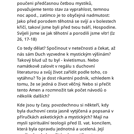
poučeni předčasnou četbou mystiků,
považujeme tento stav za vyprahlost, temnou
noc apod., zatímco je to obyčejná nadmutost:
Jako před porodem těhotná se svíjí a v bolestech
křičí, takoví jsme byli před tvou tváří, Hospodine.
Svíjeli jsme se jak těhotní a porodili jsme vítr! (Iz
26, 17-18)
Co tedy dělat? Spočinout v netečnosti a čekat, až
nás sám Duch vyzvedne k mystickým výšinám?
Takový blud už tu byl - kvietismus. Nebo
namátkově zalovit v regálu s duchovní
literaturou a svůj život zařídit podle toho, co
vytáhnu? To je dost rikantní podnik, vzhledem k
tomu, že se jedná o život věčný. Nebo si přečít
tento Amen a rozmnožit tak počet návodů o
několik dalších?
Kde jsou ty časy, povzdechnou si někteří, kdy
byla duchovní cesta jasně vytýčená a popsaná v
příručkách asketických a mystických? Mají na
mysli spirituální teologii před II. vat. koncilem,
která byla opravdu jednotná a ucelená. Její