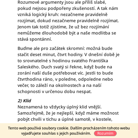
Rozumové argumenty jsou ale příliš slabé,
pokud nejsou podpořeny zkušeností. A tak nám
vzniká logický kruh: nezačneme pravidelně
rozjímat, dokud nezačneme pravidelně rozjímat.
Jenom tak totiž zjistíme, že už bez rozjímání
nemůžeme dlouhodobě být a naše modlitba se
stává spontánní.
Buďme ale pro začátek skromní: možná bude
stačit deset minut, čtvrt hodiny. V dnešní době je
to srovnatelné s hodinou svatého Františka
Saleského. Duch svatý si řekne, když bude na
zorání naší duše potřebovat víc. Jestli to bude
čtvrthodina ráno, v poledne, odpoledne nebo
večer, to záleží na okolnostech a na naší
schopnosti v určenou dobu nespat.
2) Klid
Neznamená to vždycky úplný klid vnější.
Samozřejmě, že je nejlepší, když máme možnost
pobýt chvíli v tichu a úplné samotě, v kostele,
sami v místnosti, v přírodě, ale někomu to
Tento web používá soubory cookie. Dalším procházením tohoto webu
Doprava zdarma od 750 Kč
životní podmínky opravdu nedovolují. Co je však
vyjadřujete souhlas s jejich používáním.
Rozumím
třeba skutečně při rozjímání vyloučit, je