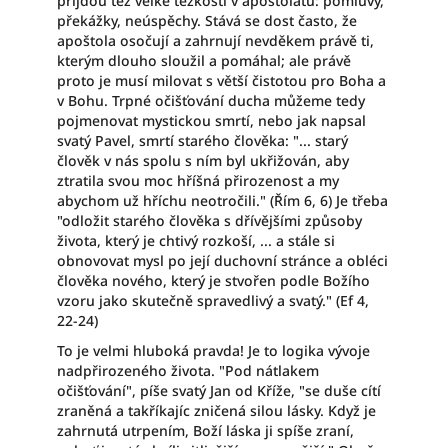
přijdou též velké těžkosti v apoštolátu: pomluvy,
překážky, neúspěchy. Stává se dost často, že
apoštola osočují a zahrnují nevděkem právě ti,
kterým dlouho sloužil a pomáhal; ale právě
proto je musí milovat s větší čistotou pro Boha a
v Bohu. Trpné očišťování ducha můžeme tedy
pojmenovat mystickou smrtí, nebo jak napsal
svatý Pavel, smrtí starého člověka: "... starý
člověk v nás spolu s ním byl ukřižován, aby
ztratila svou moc hříšná přirozenost a my
abychom už hříchu neotročili." (Řím 6, 6) Je třeba
"odložit starého člověka s dřívějšími způsoby
života, který je chtivý rozkoší, ... a stále si
obnovovat mysl po její duchovní stránce a obléci
člověka nového, který je stvořen podle Božího
vzoru jako skutečně spravedlivý a svatý." (Ef 4,
22-24)
To je velmi hluboká pravda! Je to logika vývoje
nadpřirozeného života. "Pod nátlakem
očišťování", píše svatý Jan od Kříže, "se duše cítí
zraněná a takříkajíc zničená silou lásky. Když je
zahrnutá utrpením, Boží láska ji spíše zraní,