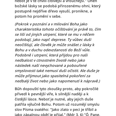
neboť je v té chvíli citlivější a vroucnější." Oheň
božské lásky se podobá přirozenému ohni, který
postupně nejdříve dřevo vysuší, pronikne, a
potom ho promění v sebe.
(Pokrok v poznání a v milování Boha jako
charakteristika tohoto očišťování je právě to, čím
se liší od jiných utrpení, které se mu v něčem
podobají, jako např. deprese. Ty vůbec duši
neočišťují, ale člověk je může snášet z lásky k
Bohu a v duchu odevzdanosti do Boží vůle.
Podobně i utrpení, která přijdou pro naši
nedbalost v ctnostném životě nebo jako
následek naší nevychované a pobouřené
smyslovosti také nemusí duši očistit. Ale duše je
může přijmout jako spasitelná pokoření za
nedbalý život nebo jako napomenutí k nápravě.)
Bůh dopouští tyto zkoušky proto, aby pokročilé
přivedl k pevnější víře, k silnější naději a k
čistější lásce. Neboť je nutné, aby jejich duše
patřila výlučně Bohu. Potom už rozumějí smyslu
slov Písma svatého: "Jako zlato v peci je tříbil a
jako zápalnou oběť je přijal." (Mdr 3, 6) "Ó, Pane,