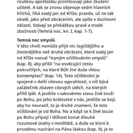
rouškou apoštolátu promlouvají jako zkušení
učitelé. A tak se znovu objevuje sedm hlavních
hříchů, říká svatý Jan od Kříže; pravda, už ne tak
okatě, jako před obrácením, ale spíše v duchovní
oblasti. Stávají se překážkou pravé a trvalé
zbožnosti (Temná noc, kn. I, kap. 1-7).
Temná noc smyslů
V této chvíli nemůže přijít nic logičtějšího a
životnějšího než druhé obrácení, které svatý Jan
od Kříže nazval "trpným očišťováním smyslů"
(kap. 8), aby přišli "na osvěcující cestu
pokročilých, na které Bůh živí duše vlitou
kontemplací" (kap. 14). Toto očišťování je
spojené s delší citovou vyprahlostí, v níž bývá
začátečník zbaven citových útěch, na kterých
příliš lpěl. A jestliže v takovémto stavu živě touží
po Bohu, po jeho království v nás, jestliže se bojí,
aby ho neurazil, to je druhé znamení, že toto
očišťování je od Boha. No a když se k živé touze
po Bohu připojí i těžkost konat dlouhé
rozumové úvahy v modlitbě, a duše se kloní k
prostému nazírání na Pána láskou (kap. 9), je to