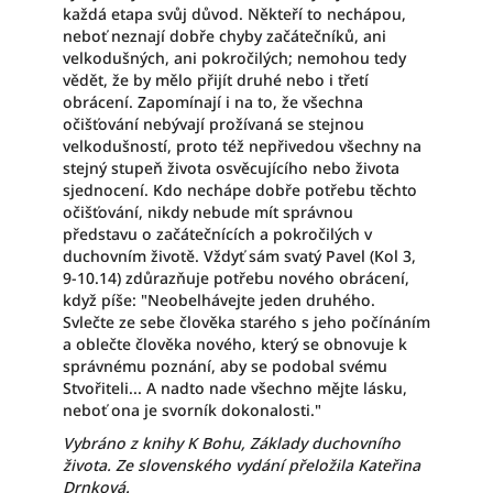
každá etapa svůj důvod. Někteří to nechápou,
neboť neznají dobře chyby začátečníků, ani
velkodušných, ani pokročilých; nemohou tedy
vědět, že by mělo přijít druhé nebo i třetí
obrácení. Zapomínají i na to, že všechna
očišťování nebývají prožívaná se stejnou
velkodušností, proto též nepřivedou všechny na
stejný stupeň života osvěcujícího nebo života
sjednocení. Kdo nechápe dobře potřebu těchto
očišťování, nikdy nebude mít správnou
představu o začátečnících a pokročilých v
duchovním životě. Vždyť sám svatý Pavel (Kol 3,
9-10.14) zdůrazňuje potřebu nového obrácení,
když píše: "Neobelhávejte jeden druhého.
Svlečte ze sebe člověka starého s jeho počínáním
a oblečte člověka nového, který se obnovuje k
správnému poznání, aby se podobal svému
Stvořiteli... A nadto nade všechno mějte lásku,
neboť ona je svorník dokonalosti."
Vybráno z knihy K Bohu, Základy duchovního
života. Ze slovenského vydání přeložila Kateřina
Drnková.