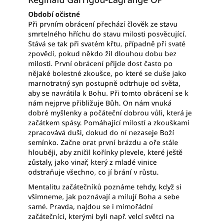
Období očistné
Při prvním obrácení přechází člověk ze stavu
smrtelného hříchu do stavu milosti posvěcující.
Stává se tak při svatém křtu, případně při svaté
zpovědi, pokud někdo žil dlouhou dobu bez
milosti. První obrácení přijde dost často po
nějaké bolestné zkoušce, po které se duše jako
marnotratný syn postupně odtrhuje od světa,
aby se navrátila k Bohu. Při tomto obrácení se k
nám nejprve přibližuje Bůh. On nám vnuká
dobré myšlenky a počáteční dobrou vůli, která je
začátkem spásy. Pomáhající milostí a zkouškami
zpracovává duši, dokud do ní nezaseje Boží
semínko. Začne orat první brázdu a oře stále
hlouběji, aby zničil kořínky plevele, které ještě
zůstaly, jako vinař, který z mladé vinice
odstraňuje všechno, co jí brání v růstu.
Mentalitu začátečníků poznáme tehdy, když si
všimneme, jak poznávají a milují Boha a sebe
samé. Pravda, najdou se i mimořádní
začátečníci, kterými byli např. velcí světci na