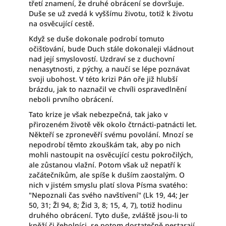
třetí znamení, že druhé obrácení se dovršuje.
Duše se už zvedá k vyššímu životu, totiž k životu
na osvěcující cestě.
Když se duše dokonale podrobí tomuto
očišťování, bude Duch stále dokonaleji vládnout
nad její smyslovostí. Uzdraví se z duchovní
nenasytnosti, z pýchy, a naučí se lépe poznávat
svoji ubohost. V této krizi Pán oře již hlubší
brázdu, jak to naznačil ve chvíli ospravedlnění
neboli prvního obrácení.
Tato krize je však nebezpečná, tak jako v
přirozeném životě věk okolo čtrnácti-patnácti let.
Někteří se zpronevěří svému povolání. Mnozí se
nepodrobí těmto zkouškám tak, aby po nich
mohli nastoupit na osvěcující cestu pokročilých,
ale zůstanou vlažní. Potom však už nepatří k
začátečníkům, ale spíše k duším zaostalým. O
nich v jistém smyslu platí slova Písma svatého:
"Nepoznali čas svého navštívení" (Lk 19, 44; Jer
50, 31; Žl 94, 8; Žid 3, 8; 15, 4, 7), totiž hodinu
druhého obrácení. Tyto duše, zvláště jsou-li to
kněží či řeholníci, se potom dostatečně nestarají