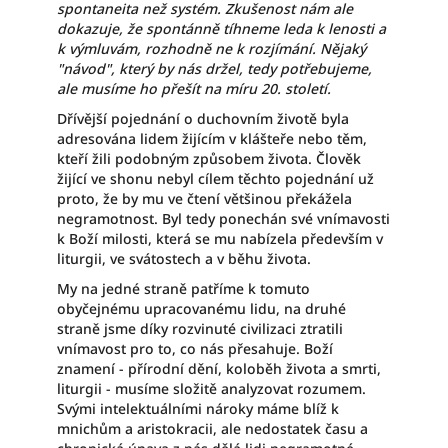
spontaneita než systém. Zkušenost nám ale
dokazuje, že spontánně tíhneme leda k lenosti a
k výmluvám, rozhodně ne k rozjímání. Nějaký
"návod", který by nás držel, tedy potřebujeme,
ale musíme ho přešít na míru 20. století.
Dřívější pojednání o duchovním životě byla
adresována lidem žijícím v klášteře nebo těm,
kteří žili podobným způsobem života. Člověk
žijící ve shonu nebyl cílem těchto pojednání už
proto, že by mu ve čtení většinou překážela
negramotnost. Byl tedy ponechán své vnímavosti
k Boží milosti, která se mu nabízela především v
liturgii, ve svátostech a v běhu života.
My na jedné straně patříme k tomuto
obyčejnému upracovanému lidu, na druhé
straně jsme díky rozvinuté civilizaci ztratili
vnímavost pro to, co nás přesahuje. Boží
znamení - přírodní dění, koloběh života a smrti,
liturgii - musíme složitě analyzovat rozumem.
Svými intelektuálními nároky máme blíž k
mnichům a aristokracii, ale nedostatek času a