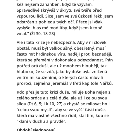
kéž nejsem zahanben, když tě vzývám.
Spravedlivé skrýváš v úkrytu své tváře před
vzpourou lidí. Sice jsem ve své úzkosti řekl: Jsem
odstrčen z pohledu tvých očí. Přece jsi však
vyslyšel hlas mé modlitby, když jsem k tobě
volal." (Žl 30, 18-23)
Ale i tato krize je nebezpečná. Aby v ní člověk
obstál, musí být velkodušný, obezřetný, musí
často mít hrdinskou víru, naději proti beznaději,
která se přemění v dokonalou odevzdanost. Pán
potřetí orá duši, ale už mnohem hlouběji, tak
hluboko, že se zdá, jako by duše byla zničená
vnitřními souženími, o kterých často mluvili
proroci, zejména Jeremiáš v třetí kapitole Nářků.
Kdo přežije tuto krizi duše, miluje Boha nejen z
celého srdce a z celé duše, ale už i celou svou
silou (Dt 6, 5; Lk 10, 27) a chystá se milovat ho i
"celou svou myslí", aby se ve vyšší části duše,
která má vlastně všechno řídit, stal tím, kdo se
"klaní v duchu a pravdě".
Období sjednocení