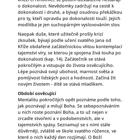
o dokonalost. Nevědomky zadržují na cestě k
dokonalosti i druhé, a bývají osudnou překážkou
pro ty, kteří opravdu po dokonalosti touží. Jejich
modlitba je jen suchopárným vyslovováním slov.
Naopak duše, které užitečně prošly krizí
zkoušek, bývají podle učení svatého Jana od
Kříže obdařené začátečnickou vlitou kontemplací
tajemství víry, se kterou je spojena živá touha po
dokonalosti (kap. 14). Začátečník se stává
pokročilým a vstupuje do života osvěcujícího.
Lépe poznává svoji ubohost, marnost světa a
pomíjivost lidských poct a hodností. Začíná žít
novým životem - dítě se stává mladíkem.
Období osvěcující
Mentalitu pokročilých opět poznáme podle toho,
jak poznávají a milují Boha. Se sebepoznáváním
u nich roste poznání Boha, a to už nejen v
zrcadle stvoření a v podobenstvích, ale v
tajemstvích spásy. Seznamují se s nimi stále
důvěrněji, zvláště ve škole svatého růžence, ve
které o nich každý den rozjímají. O Boží