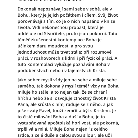
Dokonalí nepoznávají sami sebe v sobě, ale v
Bohu, který je jejich počátkem i cílem. Svůj život
porovnávají s tím, co je o nich napsáno v knize
života. Vidí nekonečnou propast, která je
odděluje od Stvořitele, proto jsou pokorní. Tato
téměř zkušenostní kontemplace Boha je
účinkem daru moudrosti a pro svou
jednoduchost může trvat stále: při rozumové
práci, v rozhovorech s lidmi i při fyzické práci. A
tuto kontemplaci vylučuje poznávání Boha v
podobenstvích nebo i v tajemstvích Krista.
Jako sobec myslí vždy jen na sebe a miluje sebe
samého, tak dokonalý myslí téměř vždy na Boha,
miluje ho stále, a to nejen tak, že se chrání
hříchu nebo že si osvojuje ctnostný život Krista
Pána, ale srůstá s ním, raduje se z něho, a jak
píše svatý Pavel, touží zemřít a být s Kristem. Je
to čisté milování Boha a duší v Bohu; je to
vystupňovaná apoštolská horlivost, ale pokorná,
trpělivá a milá. Miluje Boha nejen "z celého
srdce, z celé duše a celou svou silou", ale už i