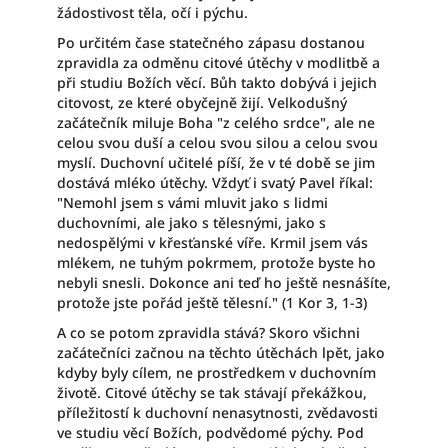
žádostivost těla, očí i pýchu.
Po určitém čase statečného zápasu dostanou
zpravidla za odměnu citové útěchy v modlitbě a
při studiu Božích věcí. Bůh takto dobývá i jejich
citovost, ze které obyčejně žijí. Velkodušný
začátečník miluje Boha "z celého srdce", ale ne
celou svou duší a celou svou silou a celou svou
myslí. Duchovní učitelé píší, že v té době se jim
dostává mléko útěchy. Vždyť i svatý Pavel říkal:
"Nemohl jsem s vámi mluvit jako s lidmi
duchovními, ale jako s tělesnými, jako s
nedospělými v křesťanské víře. Krmil jsem vás
mlékem, ne tuhým pokrmem, protože byste ho
nebyli snesli. Dokonce ani teď ho ještě nesnášíte,
protože jste pořád ještě tělesní." (1 Kor 3, 1-3)
A co se potom zpravidla stává? Skoro všichni
začátečníci začnou na těchto útěchách lpět, jako
kdyby byly cílem, ne prostředkem v duchovním
životě. Citové útěchy se tak stávají překážkou,
příležitostí k duchovní nenasytnosti, zvědavosti
ve studiu věcí Božích, podvědomé pýchy. Pod