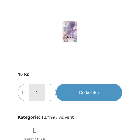
produktu
je
0,0
z
5
hvězdiček.
10 Kč
Měrná
cena:
Do košíku
Kategorie
:
12/1997 Advent
ZEPTAT SE