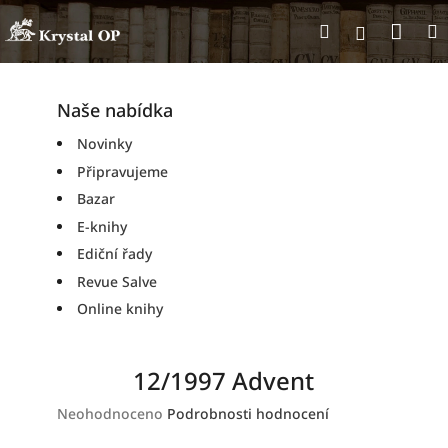
Přejít
Nák
Hledat
na
Přihlášen
obsah
koší
Naše nabídka
Novinky
Připravujeme
Bazar
E-knihy
Ediční řady
Revue Salve
Online knihy
12/1997 Advent
Průměrné
Neohodnoceno
Podrobnosti hodnocení
hodnocení