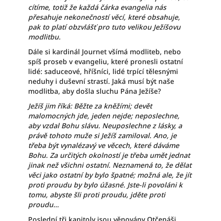
cítíme, totiž že každá čárka evangelia nás
přesahuje nekonečností věcí, které obsahuje,
pak to platí obzvlášť pro tuto velikou Ježíšovu
modlitbu.
Dále si kardinál Journet všímá modliteb, nebo
spíš proseb v evangeliu, které pronesli ostatní
lidé: saduceové, hříšníci, lidé trpící tělesnými
neduhy i duševní strastí. Jaká musí být naše
modlitba, aby došla sluchu Pána Ježíše?
Ježíš jim říká: Běžte za kněžími; devět
malomocných jde, jeden nejde; neposlechne,
aby vzdal Bohu slávu. Neuposlechne z lásky, a
právě tohoto muže si Ježíš zamiloval. Ano, je
třeba být vynalézavý ve věcech, které dáváme
Bohu. Za určitých okolností je třeba umět jednat
jinak než všichni ostatní. Neznamená to, že dělat
věci jako ostatní by bylo špatné; možná ale, že jít
proti proudu by bylo úžasné. Jste-li povoláni k
tomu, abyste šli proti proudu, jděte proti
proudu…
Poslední tři kapitoly jsou věnovány Otčenáši,