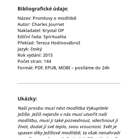
Bibliografické údaje:
Název: Promluvy o modlitbě
Autor: Charles Journet
Nakladatel: Krystal OP
Ediční řada: Spiritualita
Překlad: Tereza Hodinovábrož
Jazyk: český
Rok vydání: 2015
Počet stran: 144
Formát: PDF, EPUB, MOBI – posíláme do 24h
Ukázky:
Naši prosbu musí nést modlitba Vykupitele
Ježíše. Ježíš nejenže v nás musí utvořit naši
modlitbu, musí ji také pozvednout, vdechnout jí
život, dodat jí své teplo, svou vroucnost. Svět je
spasen díky Ježíšové modlitbě, ta však nenahradí