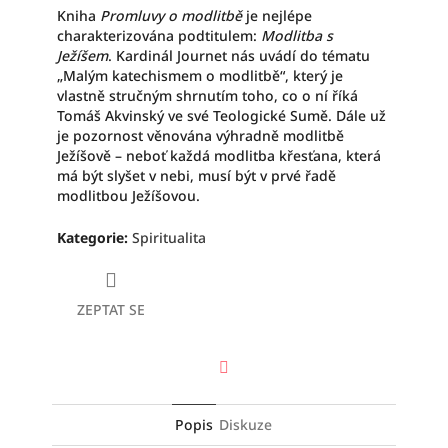
Kniha
Promluvy o modlitbě
je nejlépe
charakterizována podtitulem:
Modlitba s
Ježíšem
. Kardinál Journet nás uvádí do tématu
„Malým katechismem o modlitbě“, který je
vlastně stručným shrnutím toho, co o ní říká
Tomáš Akvinský ve své Teologické Sumě. Dále už
je pozornost věnována výhradně modlitbě
Ježíšově – neboť každá modlitba křesťana, která
má být slyšet v nebi, musí být v prvé řadě
modlitbou Ježíšovou.
Kategorie
:
Spiritualita
ZEPTAT SE
Facebook
Popis
Diskuze