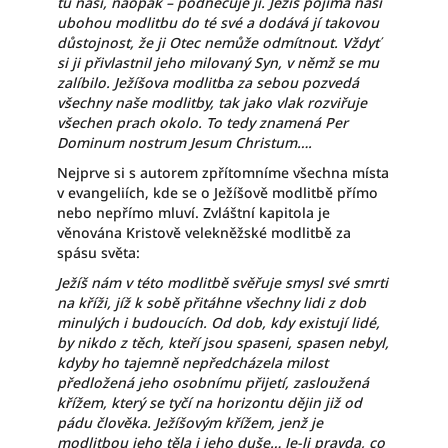
tu naši, naopak – podněcuje ji. Ježíš pojímá naši
ubohou modlitbu do té své a dodává jí takovou
důstojnost, že ji Otec nemůže odmítnout. Vždyť
si ji přivlastnil jeho milovaný Syn, v němž se mu
zalíbilo. Ježíšova modlitba za sebou pozvedá
všechny naše modlitby, tak jako vlak rozviřuje
všechen prach okolo. To tedy znamená Per
Dominum nostrum Jesum Christum….
Nejprve si s autorem zpřítomníme všechna místa
v evangeliích, kde se o Ježíšově modlitbě přímo
nebo nepřímo mluví. Zvláštní kapitola je
věnována Kristově velekněžské modlitbě za
spásu světa:
Ježíš nám v této modlitbě svěřuje smysl své smrti
na kříži, jíž k sobě přitáhne všechny lidi z dob
minulých i budoucích. Od dob, kdy existují lidé,
by nikdo z těch, kteří jsou spaseni, spasen nebyl,
kdyby ho tajemně nepředcházela milost
předložená jeho osobnímu přijetí, zasloužená
křížem, který se tyčí na horizontu dějin již od
pádu člověka. Ježíšovým křížem, jenž je
modlitbou jeho těla i jeho duše… Je-li pravda, co