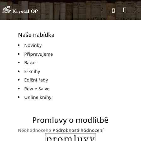
Přejít
Nák
Hledat
na
Přihlášen
obsah
koší
Naše nabídka
Novinky
Připravujeme
Bazar
E-knihy
Ediční řady
Revue Salve
Online knihy
Promluvy o modlitbě
Průměrné
Neohodnoceno
Podrobnosti hodnocení
hodnocení