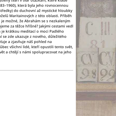
ený tváří v tvář otázkám, které klade
883–1960), která byla jeho rovnocennou
ostředky) do duchovní až mystické hloubky
elů Maritainových z této oblasti. Příběh
k je možné, že Abrahám se s nezkaleným
eme za těžce hříšné? Jakými cestami vedl
 je krátkou meditací o moci Padlého
ní se zde ukazuje z nového, důležitého
šťuje a zjasňuje náš pohled na
ec všichni lidé, kteří opustili tento svět,
svět a chtějí s námi spolupracovat na jeho