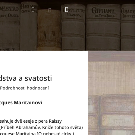
Nákupní
Hledat
Přihlášení
košík
dstva a svatosti
Podrobnosti hodnocení
acques Maritainovi
sahuje dvě eseje z pera Raissy
(Příběh Abrahámův, Kníže tohoto světa)
acquese Maritaina (O nebeské církvi).