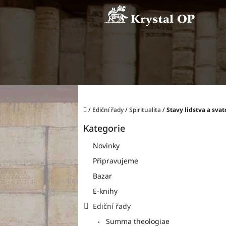
Přejít
na
obsah
Domů
/
Ediční řady
/
Spiritualita
/
Stavy lidstva a svat
P
Kategorie
o
Přeskočit
kategorie
s
Novinky
t
Připravujeme
r
a
Bazar
n
E-knihy
n
í
Ediční řady
p
Summa theologiae