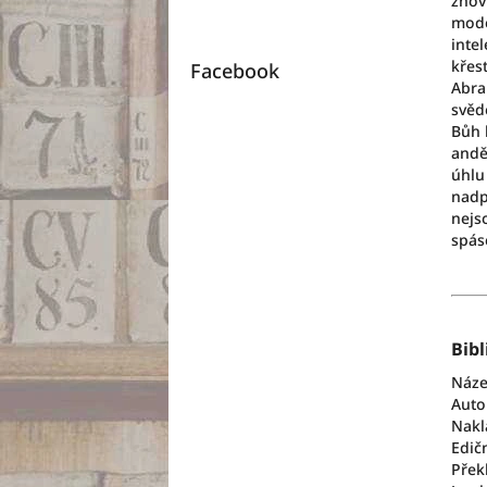
znov
mode
inte
křes
Facebook
Abra
svěd
Bůh 
andě
úhlu
nadpř
nejso
spás
Bibl
Název
Auto
Nakl
Edičn
Přek