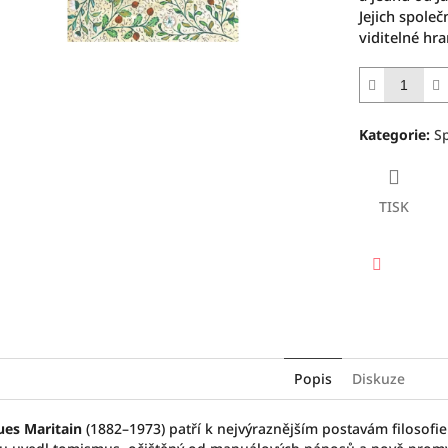
Jejich spole
viditelné hra
Kategorie
:
Sp
TISK
Facebook
Popis
Diskuze
ues Maritain
(1882–1973) patří k nejvýraznějším postavám filosofie