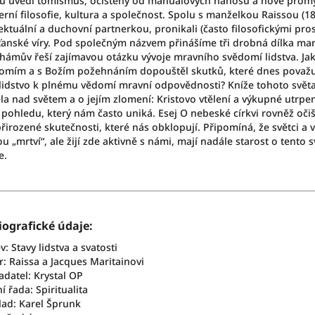
u uvedl tomismus, očištěný od manuálových nánosů a nově promyšl
rní filosofie, kultura a společnost. Spolu s manželkou Raissou (1
lektuální a duchovní partnerkou, pronikali (často filosofickými pr
ťanské víry. Pod společným názvem přinášíme tři drobná dílka manž
hámův řeší zajímavou otázku vývoje mravního svědomí lidstva. Ja
omím a s Božím požehnáním dopouštěl skutků, které dnes považuj
lidstvo k plnému vědomí mravní odpovědnosti? Kníže tohoto světa
la nad světem a o jejím zlomení: Kristovo vtělení a výkupné utrpe
 pohledu, který nám často uniká. Esej O nebeské církvi rovněž oči
irozené skutečnosti, které nás obklopují. Připomíná, že světci a vůb
u „mrtví“, ale žijí zde aktivně s námi, mají nadále starost o tento 
e.
iografické údaje:
: Stavy lidstva a svatosti
r:
Raissa a Jacques Maritainovi
adatel: Krystal OP
í řada: Spiritualita
lad: Karel Šprunk