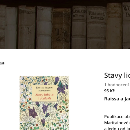
osti
Stavy li
Průměrné
1 hodnocení
hodnocení
95 Kč
produktu
Měrná
Raissa a J
je
cena:
5,0
z
Publikace ob
5
Maritainové 
hvězdiček.
a jednu od J