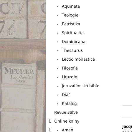
a
Aquinata
n
e
Teologie
l
Patristika
Spiritualita
Dominicana
Thesaurus
Lectio monastica
Filosofie
Liturgie
Jeruzalémská bible
Diář
Katalog
Revue Salve
Online knihy
Jacq
Amen