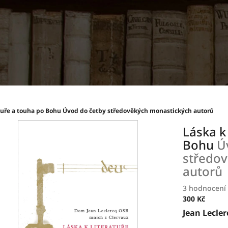
atuře a touha po Bohu
Úvod do četby středověkých monastických autorů
Láska k
Bohu
Ú
středo
autorů
Průměrné
3 hodnocení
hodnocení
300 Kč
produktu
Měrná
Jean Lecler
je
cena: