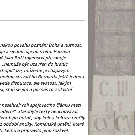
ženskou povahu poznání Boha a nutnost,
uje a sjednocuje ho s ním. Používá
ě jako Boží tajemství přesahuje
x, „nemůže být uzavřen do hranic
pochopit“ lze, můžeme je chápavým
hněme si svatého Bernarda ještě jednou:
vede disputace, ale svatost. Jakým
si, staň se jím a poznáš to z vlastní
 nesehrál: roli spojovacího článku mezi
derní“. Starobylé texty neuchovávali
život bylo nutné, aby kult a kultura tvořily
y z období antiky. Románské umění, které
ickému a připravilo jeho rozkvět.