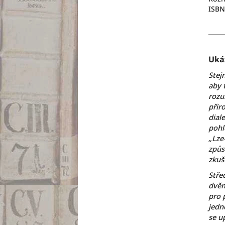
ISBN
Uká
Stej
aby 
rozu
přir
dial
pohl
„Lze
způso
zkuš
Stře
dvěm
pro p
jedn
se u