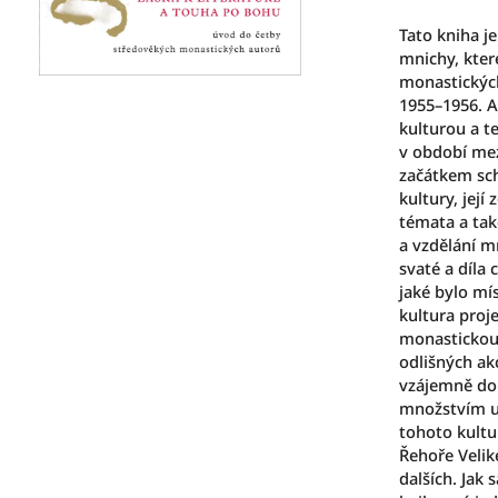
4,7
z
Tato kniha j
5
mnichy, kter
hvězdiček.
monastických
1955–1956. A
kulturou a te
v období mez
začátkem sch
kultury, její
témata a také
a vzdělání m
svaté a díla 
jaké bylo mís
kultura proje
monastickou a
odlišných ak
vzájemně dop
množstvím u
tohoto kultu
Řehoře Velik
dalších. Jak