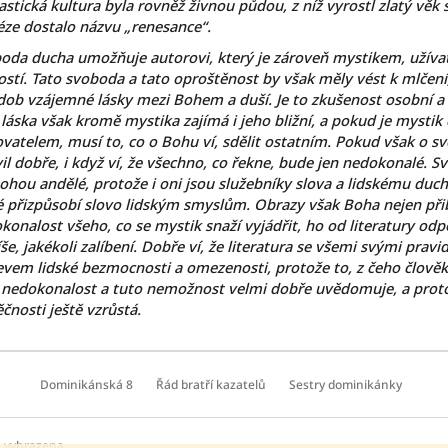
stická kultura byla rovněž živnou půdou, z níž vyrostl zlatý věk 
éze dostalo názvu „renesance“.
oda ducha umožňuje autorovi, který je zároveň mystikem, užívat 
ostí. Tato svoboda a tato oproštěnost by však měly vést k mlčen
dob vzájemné lásky mezi Bohem a duší. Je to zkušenost osobní a n
 láska však kromě mystika zajímá i jeho bližní, a pokud je mysti
ovatelem, musí to, co o Bohu ví, sdělit ostatním. Pokud však o sv
il dobře, i když ví, že všechno, co řekne, bude jen nedokonalé. 
hou andělé, protože i oni jsou služebníky slova a lidskému duch
é přizpůsobí slovo lidským smyslům. Obrazy však Boha nejen přibliž
konalost všeho, co se mystik snaží vyjádřit, ho od literatury od
še, jakékoli zalíbení. Dobře ví, že literatura se všemi svými pravi
evem lidské bezmocnosti a omezenosti, protože to, z čeho člověk ž
 nedokonalost a tuto nemožnost velmi dobře uvědomuje, a proto
ěčnosti ještě vzrůstá.
Dominikánská 8
Řád bratří kazatelů
Sestry dominikánky
a vyhrazena.