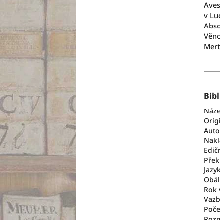
Aves
v Lu
Abso
Věno
Mert
Bibl
Náze
Origi
Auto
Nakl
Edič
Přek
Jazyk
Obál
Rok 
Vazb
Poče
Rozm