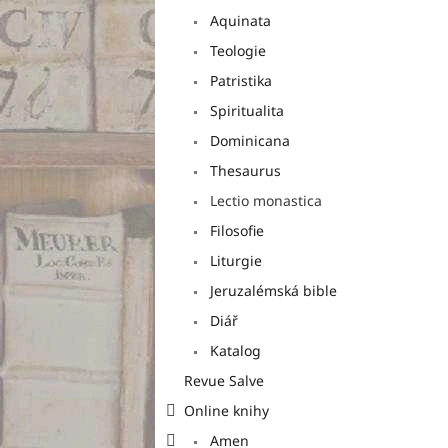
a
Aquinata
n
e
Teologie
l
Patristika
Spiritualita
Dominicana
Thesaurus
Lectio monastica
Filosofie
Liturgie
Jeruzalémská bible
Diář
Katalog
Revue Salve
Online knihy
Amen