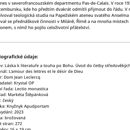
nes v severofrancouzském departmentu Pas-de-Calais. V roce 1930 
cembursku, kde ho předtím dvakrát odmítli přijmout do řádu. V ro
lvoval teologická studia na Papežském ateneu svatého Anselma v 
val se přednáškové činnosti v Miláně, Římě a na mnoha místech
onem, s nímž ho pojilo celoživotní přátelství.
iografické údaje:
v: Láska k literatuře a touha po Bohu. Úvod do četby středověký
nál: L'amour des lettres et le désir de Dieu
r: Dom Jean Leclercq
adatel: Krystal OP
ní řada: Lectio monastica
lad:
Markéta Štěpánková
: český
ka: Knyžnyk Apudportam
vydání: 2023
a: brožovaná
t stran: 272
ěry: 16 × 19 cm