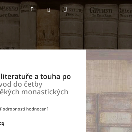
Nákupní
Hledat
Přihlášení
košík
 literatuře a touha po
vod do četby
věkých monastických
Podrobnosti hodnocení
cq