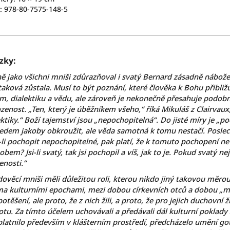
: 978-80-7575-148-5
zky:
ně jako všichni mniši zdůrazňoval i svatý Bernard zásadně nábo
taková zůstala. Musí to být poznání, které člověka k Bohu přibliž
m, dialektiku a vědu, ale zároveň je nekonečně přesahuje podobn
ozenost. „Ten, který je úběžníkem všeho,“ říká Mikuláš z Clairvau
ektiky.“ Boží tajemství jsou „nepochopitelná“. Do jisté míry je „
edem jakoby obkroužit, ale věda samotná k tomu nestačí. Poslec
-li pochopit nepochopitelné, pak platí, že k tomuto pochopení ne
bem? Jsi-li svatý, tak jsi pochopil a víš, jak to je. Pokud svatý nej
enosti.“
dověcí mniši měli důležitou roli, kterou nikdo jiný takovou měrou
a kulturními epochami, mezi dobou církevních otců a dobou „mo
otěšení, ale proto, že z nich žili, a proto, že pro jejich duchovní 
otu. Za tímto účelem uchovávali a předávali dál kulturní poklad
platnilo především v klášterním prostředí, předcházelo umění got