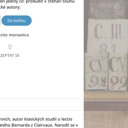
en jediný cíl: probudit v čtenáři touhu
cké autory.
Do košíku
ectio monastica
ZEPTAT SE
ich, autor klasických studií o lectio
atého Bernarda z Clairvaux. Narodil se v