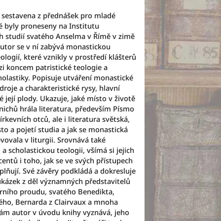
e sestavena z přednášek pro mladé
é byly proneseny na Institutu
 studií svatého Anselma v Římě v zimě
utor se v ní zabývá monastickou
ologií, které vznikly v prostředí klášterů
i koncem patristické teologie a
olastiky. Popisuje utváření monastické
 zdroje a charakteristické rysy, hlavní
 její plody. Ukazuje, jaké místo v životě
nichů hrála literatura, především Písmo
církevních otců, ale i literatura světská,
to a pojetí studia a jak se monastická
vovala v liturgii. Srovnává také
 scholastickou teologii, všímá si jejich
centů i toho, jak se ve svých přístupech
lňují. Své závěry podkládá a dokresluje
kázek z děl významných představitelů
rního proudu, svatého Benedikta,
ého, Bernarda z Clairvaux a mnoha
 sám autor v úvodu knihy vyznává, jeho