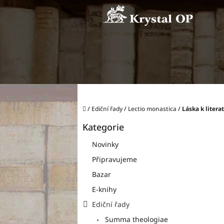
Přejít
na
obsah
Domů
/
Ediční řady
/
Lectio monastica
/
Láska k liter
P
Kategorie
o
Přeskočit
kategorie
s
Novinky
t
Připravujeme
r
a
Bazar
n
E-knihy
n
í
Ediční řady
p
Summa theologiae