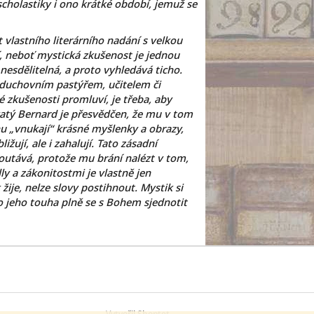
scholastiky i ono krátké období, jemuž se
vlastního literárního nadání s velkou
í, neboť mystická zkušenost je jednou
esdělitelná, a proto vyhledává ticho.
k duchovním pastýřem, učitelem či
é zkušenosti promluví, je třeba, aby
Svatý Bernard je přesvědčen, že mu v tom
u „vnukají“ krásné myšlenky a obrazy,
ují, ale i zahalují. Tato zásadní
poutává, protože mu brání nalézt v tom,
dly a zákonitostmi je vlastně jen
ije, nelze slovy postihnout. Mystik si
 jeho touha plně se s Bohem sjednotit
Vytvořil Shoptet