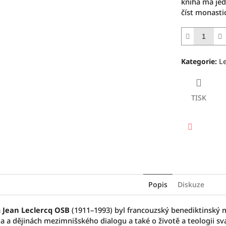
kniha má jed
číst monasti
Kategorie
:
L
TISK
Facebook
Popis
Diskuze
Jean Leclercq OSB
(1911–1993) byl francouzský benediktinský mn
na a dějinách mezimnišského dialogu a také o životě a teologii sv