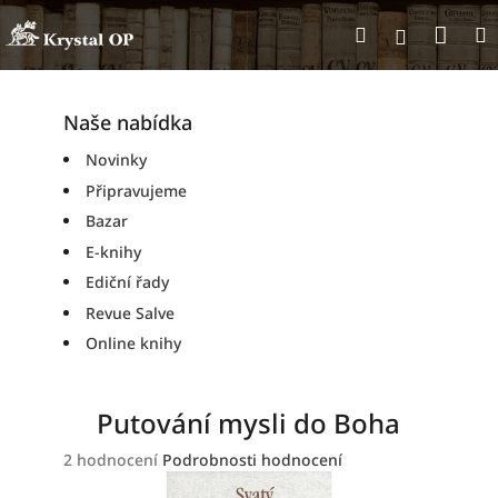
Přejít
Nák
Hledat
na
Přihlášen
obsah
koší
Naše nabídka
Novinky
Připravujeme
Bazar
E-knihy
Ediční řady
Revue Salve
Online knihy
Putování mysli do Boha
Průměrné
2 hodnocení
Podrobnosti hodnocení
hodnocení