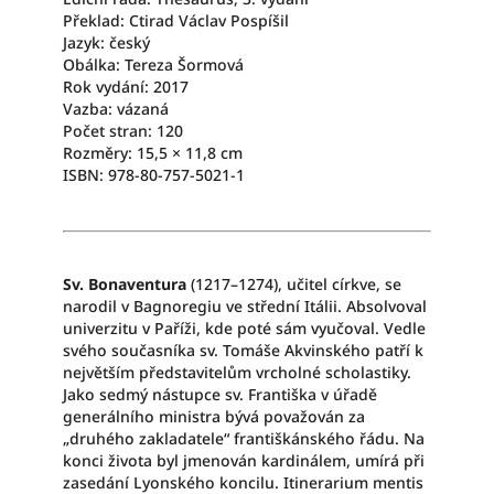
Překlad: Ctirad Václav Pospíšil
Jazyk: český
Obálka: Tereza Šormová
Rok vydání: 2017
Vazba: vázaná
Počet stran: 120
Rozměry: 15,5 × 11,8 cm
ISBN: 978-80-757-5021-1
Sv. Bonaventura
(1217–1274), učitel církve, se
narodil v Bagnoregiu ve střední Itálii. Absolvoval
univerzitu v Paříži, kde poté sám vyučoval. Vedle
svého současníka sv. Tomáše Akvinského patří k
největším představitelům vrcholné scholastiky.
Jako sedmý nástupce sv. Františka v úřadě
generálního ministra bývá považován za
„druhého zakladatele“ františkánského řádu. Na
konci života byl jmenován kardinálem, umírá při
zasedání Lyonského koncilu. Itinerarium mentis