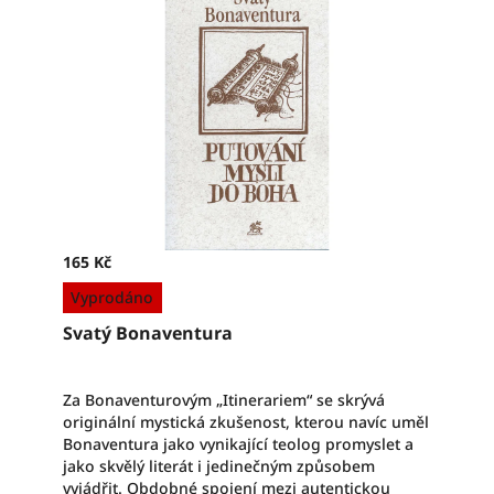
produktu
je
5,0
z
5
hvězdiček.
165 Kč
Měrná
Vyprodáno
cena:
Svatý Bonaventura
Za Bonaventurovým „Itinerariem“ se skrývá
originální mystická zkušenost, kterou navíc uměl
Bonaventura jako vynikající teolog promyslet a
jako skvělý literát i jedinečným způsobem
vyjádřit. Obdobné spojení mezi autentickou