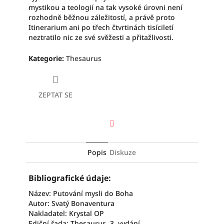
mystikou a teologií na tak vysoké úrovni není
rozhodně běžnou záležitostí, a právě proto
Itinerarium ani po třech čtvrtinách tisíciletí
neztratilo nic ze své svěžesti a přitažlivosti.
Kategorie
:
Thesaurus
ZEPTAT SE
Facebook
Popis
Diskuze
Bibliografické údaje:
Název: Putování mysli do Boha
Autor: Svatý Bonaventura
Nakladatel: Krystal OP
Ediční řada: Thesaurus, 3. vydání