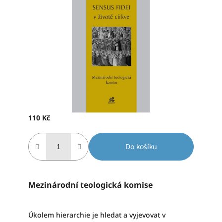
produktu
je
0,0
z
5
hvězdiček.
110 Kč
Měrná
cena:
Do košíku
Mezinárodní teologická komise
Úkolem hierarchie je hledat a vyjevovat v