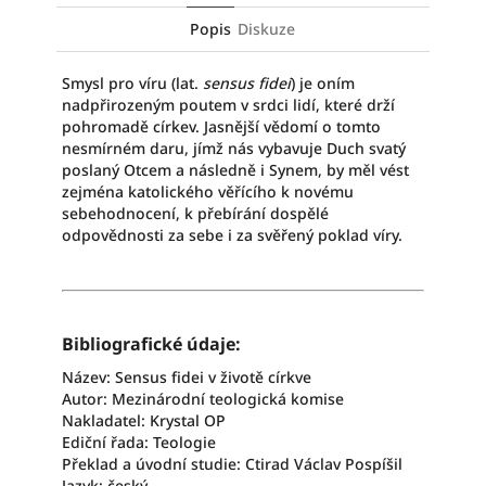
Popis
Diskuze
Smysl pro víru (lat.
sensus fidei
) je oním
nadpřirozeným poutem v srdci lidí, které drží
pohromadě církev. Jasnější vědomí o tomto
nesmírném daru, jímž nás vybavuje Duch svatý
poslaný Otcem a následně i Synem, by měl vést
zejména katolického věřícího k novému
sebehodnocení, k přebírání dospělé
odpovědnosti za sebe i za svěřený poklad víry.
Bibliografické údaje:
Název: Sensus fidei v životě církve
Autor: Mezinárodní teologická komise
Nakladatel: Krystal OP
Ediční řada: Teologie
Překlad a úvodní studie: Ctirad Václav Pospíšil
Jazyk: český