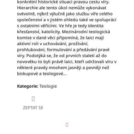
konkrétní historické situaci pravou cestu víry.
Hierarchie ale tento úkol nemůže vykonávat
svévolně, nýbrž výlučně jako službu víře celého
společenství a v jistém ohledu také ve spolupráci
s ostatními věřícími. Ve hře je tedy identita
křesťanství, katolicity. Mezinárodní teologická
komise v dané věci připomíná, že laici mají
aktivní roli v uchovávání, prožívání,
prohlubování, formulování a předávání pravé
víry. Podotýká se, že od prvních staletí až do
novověku to byli právě laici, kteří udržovali víru v
některé pravdy mnohem jasněji a pevněji než
biskupové a teologové...
Kategorie
:
Teologie
ZEPTAT SE
Facebook