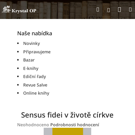
Přejít
Nák
Hledat
na
Přihlášen
obsah
koší
Naše nabídka
Novinky
Připravujeme
Bazar
E-knihy
Ediční řady
Revue Salve
Online knihy
Sensus fidei v životě církve
Průměrné
Neohodnoceno
Podrobnosti hodnocení
hodnocení