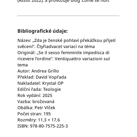
(Assisi 2022), a provozuje blog
Come se non
.
Bibliografické údaje:
Název: „Zda je ženské pohlaví překážkou přijetí
svěcení“. Čtyřiadvacet variací na téma
Originál: „Se il sesso femminile impedisca di
ricevere l’ordine“. Ventiquattro variazioni sul
tema
Autor: Andrea Grillo
Překlad: David Vopřada
Nakladatel: Krystal OP
Ediční řada: Teologie
Rok vydání: 2025
Vazba: brožovaná
Obálka: Petr Vlček
Počet stran: 195
Rozměry: 11,3
× 17,6
ISBN: 978-80-7575-225-3