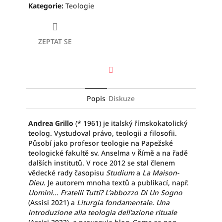
Kategorie
:
Teologie
ZEPTAT SE
Facebook
Popis
Diskuze
Andrea Grillo
(* 1961) je italský římskokatolický
teolog. Vystudoval právo, teologii a filosofii.
Působí jako profesor teologie na Papežské
teologické fakultě sv. Anselma v Římě a na řadě
dalších institutů. V roce 2012 se stal členem
vědecké rady časopisu
Studium
a
La Maison-
Dieu
. Je autorem mnoha textů a publikací, např.
Uomini... Fratelli Tutti? L’abbozzo Di Un Sogno
(Assisi 2021) a
Liturgia fondamentale. Una
introduzione alla teologia dell’azione rituale