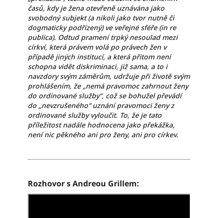
časů, kdy je žena otevřeně uznávána jako
svobodný subjekt (a nikoli jako tvor nutně či
dogmaticky podřízený) ve veřejné sféře (in re
publica). Odtud pramení trpký nesoulad mezi
církví, která právem volá po právech žen v
případě jiných institucí, a která přitom není
schopna vidět diskriminaci, již sama, a to i
navzdory svým záměrům, udržuje při životě svým
prohlášením, že „nemá pravomoc zahrnout ženy
do ordinované služby“, což se bohužel převádí
do „nevzrušeného“ uznání pravomoci ženy z
ordinované služby vyloučit. To, že je tato
příležitost nadále hodnocena jako překážka,
není nic pěkného ani pro ženy, ani pro církev.
Rozhovor s Andreou Grillem: