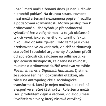
Rozdíl mezi muži a ženami dnes již není určován
hierarchií pohlaví. Na druhou stranu rovnost
mezi muži a ženami neznamená popření rozdílu
a potlačování rozmanitosti. Možný přístup žen k
ordinované službě vyžaduje přehodnocení
vyloučení žen z veřejné moci, a to jak občanské,
tak církevní, jako sdíleného kulturního faktu,
nikoli jako obsahu zjevení. Toto téma je v knize
představeno ve 24 variacích, v nichž se zkoumají
starověké i soudobé argumenty. Abychom přešli
od společnosti cti, založené na odlišnosti, ke
společnosti důstojnosti, založené na rovnosti,
musíme o ordinované službě uvažovat ve světle
Pacem in terris
a
Dignitatis humanae
. Zjistíme,
že svěcení žen není doktrinální otázkou, ale
závisí na antropologické a sociologické
transformaci, která je nejen možná, ale i reálná,
alespoň ve značné části světa. Role žen a mužů
jsou produktem dějin a vědomí, v dialogu mezi
Stvořitelem a tvory, který zůstává otevřený.