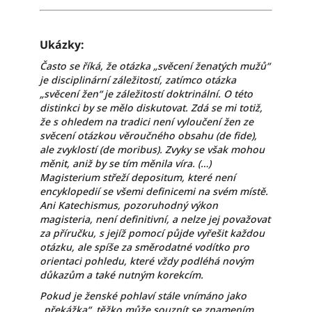
Ukázky:
Často se říká, že otázka „svěcení ženatých mužů“
je disciplinární záležitostí, zatímco otázka
„svěcení žen“ je záležitostí doktrinální. O této
distinkci by se mělo diskutovat. Zdá se mi totiž,
že s ohledem na tradici není vyloučení žen ze
svěcení otázkou věroučného obsahu (de fide),
ale zvyklostí (de moribus). Zvyky se však mohou
měnit, aniž by se tím měnila víra. (…)
Magisterium střeží depositum, které není
encyklopedií se všemi definicemi na svém místě.
Ani Katechismus, pozoruhodný výkon
magisteria, není definitivní, a nelze jej považovat
za příručku, s jejíž pomocí půjde vyřešit každou
otázku, ale spíše za směrodatné vodítko pro
orientaci pohledu, které vždy podléhá novým
důkazům a také nutným korekcím.
Pokud je ženské pohlaví stále vnímáno jako
„překážka“, těžko může souznít se znamením