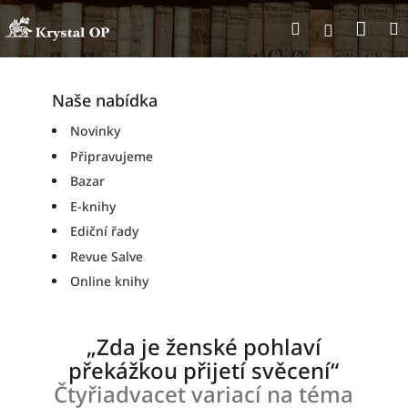
Přejít
Nák
Hledat
na
Přihlášen
obsah
koší
Naše nabídka
Novinky
Připravujeme
Bazar
E-knihy
Ediční řady
Revue Salve
Online knihy
„Zda je ženské pohlaví
překážkou přijetí svěcení“
Čtyřiadvacet variací na téma