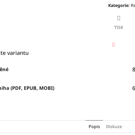
Kategorie
:
R
TISK
lte variantu
Facebook
8
těné
6
niha (PDF, EPUB, MOBI)
Popis
Diskuze