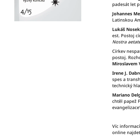
padesát let p
Johannes Mei
Latinskou Ame
Lukáš Nosek
est. Postoj c
Nostra aetat
Církev nespas
postoj. Rozh
Miroslavem 
Irene J. Dab
spes a trans
technický hla
Mariano Del
chtěl papež F
evangelizace
Víc informac
online najde