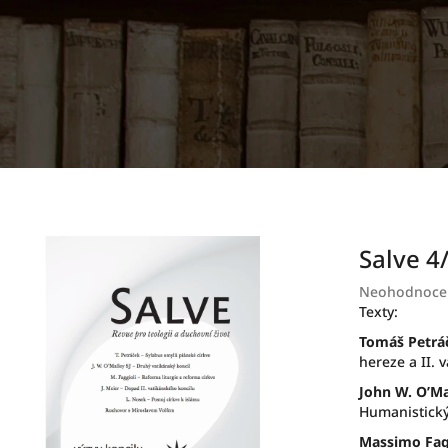
Salve 4
Průměrné
Neohodnoce
hodnocení
Texty:
produktu
Tomáš Petrá
je
hereze a II. 
0,0
z
John W. O’Ma
5
Humanistický
hvězdiček.
Massimo Fagg