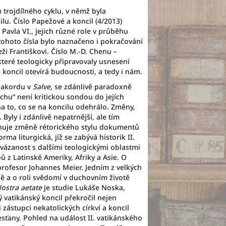
 trojdílného cyklu, v němž byla
lu. Číslo Papežové a koncil (4/2013)
avla VI., jejich různé role v průběhu
 tohoto čísla bylo naznačeno i pokračování
ži Františkovi. Číslo M.-D. Chenu –
které teologicky připravovaly usnesení
e koncil otevírá budoucnosti, a tedy i nám.
o akordu v
Salve
, se zdánlivě paradoxně
chu“ není kritickou sondou do jejích
na to, co se na koncilu odehrálo. Změny,
yly i zdánlivě nepatrnější, ale tím
věnuje změně rétorického stylu dokumentů
ma liturgická, jíž se zabývá historik II.
vázanost s dalšími teologickými oblastmi
ů z Latinské Ameriky, Afriky a Asie. O
profesor Johannes Meier. Jedním z velkých
ě a o roli svědomí v duchovním životě
ostra aetate
je studie Lukáše Noska,
 vatikánský koncil překročil nejen
 zástupci nekatolických církví a koncil
esťany. Pohled na událost II. vatikánského