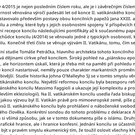
e
4/2015 je nejen posledním číslem roku, ale je i závěrečným číslem
rnost věnována výročí padesáti let od konce II. vatikánského konci
stavovalo především postavy obou koncilních papežů Jana XXIII. a P
ilu a změny, které byly s jejich osobnostmi spojeny. V příspěvcích
tní recepce koncilu následujícími pontifikáty až k současnému pape
chůdce koncilu (4/2014) se věnovalo jedné z typických osobností, 
ilu. Konečně třetí číslo se věnuje výzvám II. Vatikánu, tomu, čím s
ní studie Tomáše Petráčka, hlavního architekta tohoto koncilníh
vá dějinami církve před koncilem. Široký pohled na „piánskou epo
n, ale horizontem úskalí, která je třeba mít na paměti při pohledu 
é koncil nastartoval, neměly pouze charakter markantních proměn. B
bivější. Studie historika Johna O’Malleyho SJ se v tomto smyslu 
atikánského koncilu. Největší reformou koncilu byla bezesporu refor
kánského koncilu Massimo Faggioli a ukazuje její komplexitu a pro
devším ekleziologií). Na II. vatikánském koncilu usedla řada biskup
 jakou výzvou byl II. Vatikán právě pro mimoevropské země, píše 
osů II. vatikánského koncilu bylo prohlášení o náboženské svobod
ého člověka. Konkrétní sondou do tohoto problému z deklarace
N
á si všímá způsobu, jak se v tomto dokumentu píše o islámu. Druhý
afické hranice, ale i hranice konfesní. Jednání koncilu se účastnili
l být v pravém smyslu ekumenický tím, že toužil oslovit všechny kř