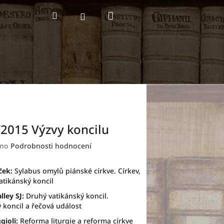
Nákupní
Hledat
Přihlášení
košík
/2015 Výzvy koncilu
no
Podrobnosti hodnocení
ček:
Sylabus omylů piánské církve. Církev,
vatikánský koncil
lley SJ:
Druhý vatikánský koncil.
 koncil a řečová událost
ioli:
Reforma liturgie a reforma církve