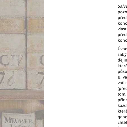
Salv
pozo
před
konc
vlas
před
konc
Úvod
zabý
ději
kter
půso
II. v
vati
(pře
tom,
přín
každ
kter
geogr
chtě