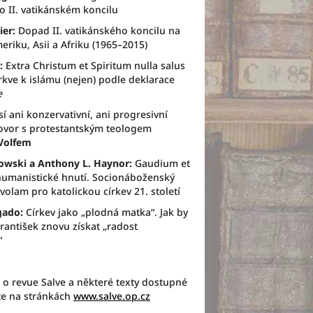
o II. vatikánském koncilu
er:
Dopad II. vatikánského koncilu na
riku, Asii a Afriku (1965–2015)
:
Extra Christum et Spiritum nulla salus
írkve k islámu (nejen) podle deklarace
e
í ani konzervativní, ani progresivní
ovor s protestantským teologem
Volfem
rowski a Anthony L. Haynor:
Gaudium et
humanistické hnutí. Socionáboženský
volam pro katolickou církev 21. století
gado:
Církev jako „plodná matka“. Jak by
rantišek znovu získat „radost
“
í o revue Salve a některé texty dostupné
te na stránkách
www.salve.op.cz