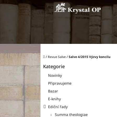
Přejít
na
obsah
Domů
/
Revue Salve
/
Salve 4/2015 Výzvy koncilu
P
Kategorie
o
Přeskočit
kategorie
s
Novinky
t
Připravujeme
r
a
Bazar
n
E-knihy
n
í
Ediční řady
p
Summa theologiae