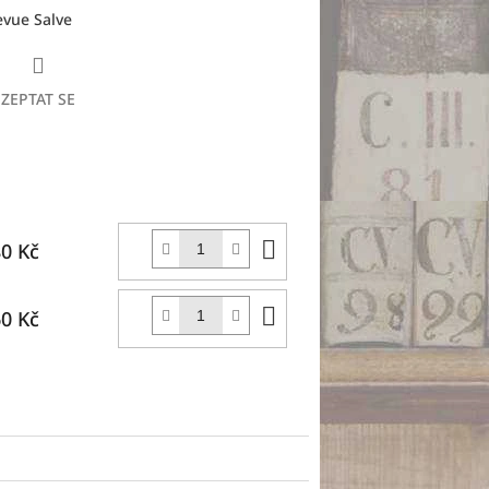
evue Salve
ZEPTAT SE
Do
0 Kč
košíku
Do
0 Kč
košíku