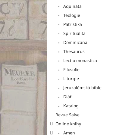
a
Aquinata
n
e
Teologie
l
Patristika
Spiritualita
Dominicana
Thesaurus
Lectio monastica
Filosofie
Liturgie
Jeruzalémská bible
Diář
Katalog
Revue Salve
Online knihy
Amen