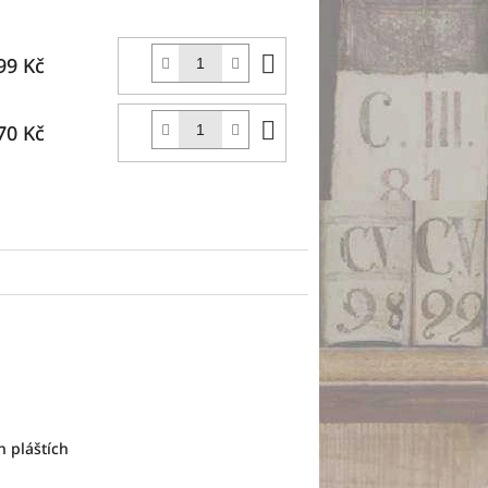
Do
99 Kč
košíku
Do
70 Kč
košíku
 pláštích