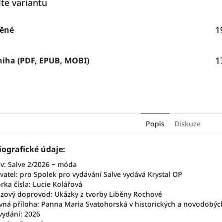
lte variantu
Facebook
1
těné
1
niha (PDF, EPUB, MOBI)
Popis
Diskuze
iografické údaje:
v: Salve 2/2026
‒
móda
vatel: pro Spolek pro vydávání Salve vydává Krystal OP
rka čísla: Lucie Kolářová
zový doprovod: Ukázky z tvorby Liběny Rochové
vná příloha: Panna Maria Svatohorská v historických a novodobých
vydání: 2026