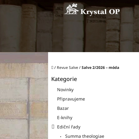
Přejít
na
obsah
Domů
/
Revue Salve
/
Salve 2/2026 – móda
P
Kategorie
o
Přeskočit
kategorie
s
Novinky
t
Připravujeme
r
a
Bazar
n
E-knihy
n
í
Ediční řady
p
Summa theologiae