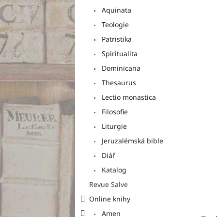
a
Aquinata
n
e
Teologie
l
Patristika
Spiritualita
Dominicana
Thesaurus
Lectio monastica
Filosofie
Liturgie
Jeruzalémská bible
Diář
Katalog
Revue Salve
Online knihy
Amen