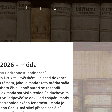
Nákupní
Hledat
Přihlášení
košík
/2026 – móda
no
Podrobnosti hodnocení
co říct k tak světskému, a snad dokonce
 tématu, jako je móda? Tato otázka stála
hoto čísla, jehož autoři se rozhodli
jak móda souvisí s teologií a duchovním
itivní odpověď se odvíjí od chápání módy
 antropologického fenoménu: Móda je
kého údělu, má silný přesah sociální,