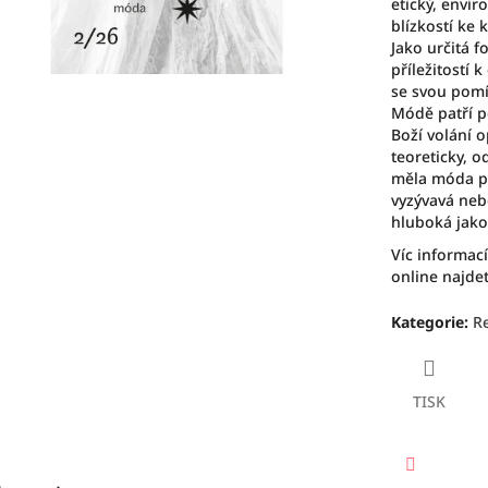
etický, envi
blízkostí ke 
Jako určitá 
příležitostí 
se svou pomíj
Módě patří p
Boží volání
teoreticky, 
měla móda po
vyzývavá neb
hluboká jako
Víc informac
online najde
Kategorie
:
R
TISK