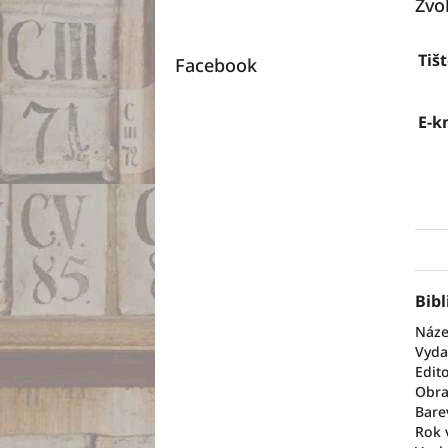
Zvo
Tiš
Facebook
E-k
Bibl
Náze
Vyda
Edito
Obra
Bare
Rok 