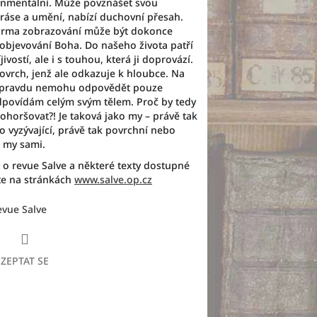
ronmentální. Může povznášet svou
kráse a umění, nabízí duchovní přesah.
forma zobrazování může být dokonce
k objevování Boha. Do našeho života patří
ivostí, ale i s touhou, která ji doprovází.
ovrch, jenž ale odkazuje k hloubce. Na
 opravdu nemohu odpovědět pouze
odpovídám celým svým tělem. Proč by tedy
horšovat?! Je taková jako my – právě tak
o vyzývající, právě tak povrchní nebo
 my sami.
í o revue Salve a některé texty dostupné
te na stránkách
www.salve.op.cz
evue Salve
ZEPTAT SE