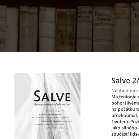
Salve 2
Průměrné
Neohodnoce
hodnocení
Má teologie 
produktu
pohoršlivému
je
na počátku to
0,0
prozkoumat, 
z
životem. Poz
5
jako silného
hvězdiček.
součástí lids