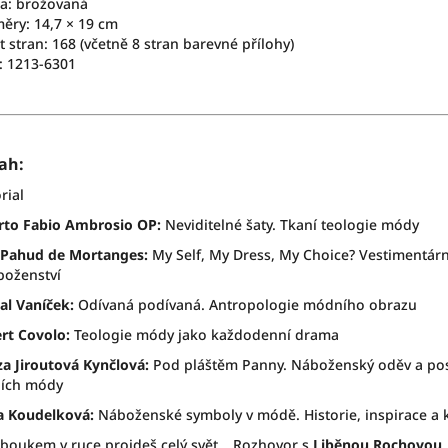
a: brožovaná
ěry: 14,7 × 19 cm
 stran: 168 (včetně 8 stran barevné přílohy)
: 1213-6301
ah:
rial
rto Fabio Ambrosio OP:
Neviditelné šaty. Tkaní teologie módy
 Pahud de Mortanges:
My Self, My Dress, My Choice? Vestimentární
boženství
al Vaníček:
Odívaná podívaná. Antropologie módního obrazu
rt Covolo:
Teologie módy jako každodenní drama
za Jiroutová Kynčlová:
Pod pláštěm Panny. Náboženský oděv a post
iích módy
a Koudelková:
Náboženské symboly v módě. Historie, inspirace a 
oboukem v ruce projdeš celý svět… Rozhovor s
Liběnou Rochovou