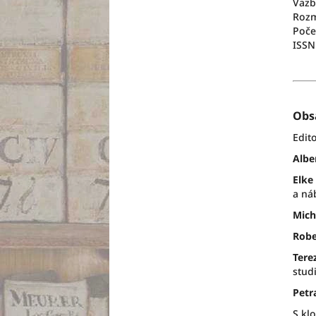
Vazb
Rozm
Počet
ISSN
Obs
Edito
Albe
Elke
a ná
Mich
Robe
Tere
stud
Petr
S kl