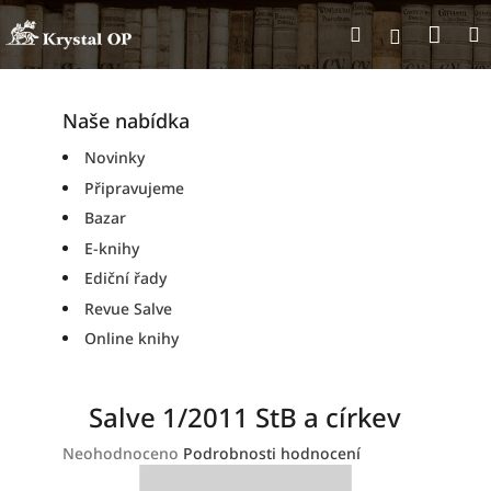
Přejít
Nák
Hledat
na
Přihlášen
obsah
koší
Naše nabídka
Novinky
Připravujeme
Bazar
E-knihy
Ediční řady
Revue Salve
Online knihy
Salve 1/2011 StB a církev
Průměrné
Neohodnoceno
Podrobnosti hodnocení
hodnocení