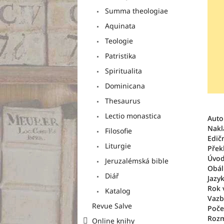
p
Summa theologiae
a
Aquinata
n
e
Teologie
l
Patristika
Spiritualita
Dominicana
Thesaurus
Lectio monastica
Auto
Nakl
Filosofie
Edič
Liturgie
Přek
Úvod
Jeruzalémská bible
Obál
Diář
Jazyk
Rok 
Katalog
Vazb
Revue Salve
Poče
Rozm
Online knihy