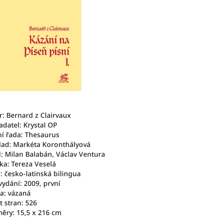
r: Bernard z Clairvaux
adatel: Krystal OP
ní řada: Thesaurus
lad: Markéta Koronthályová
: Milan Balabán, Václav Ventura
ka: Tereza Veselá
: česko-latinská bilingua
vydání: 2009, první
a: vázaná
t stran: 526
ěry: 15,5 x 216 cm