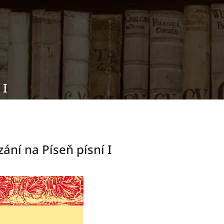
 I
zání na Píseň písní I