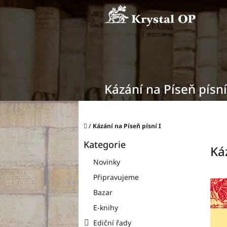
Přejít
na
obsah
Kázání na Píseň písní
Domů
/
Kázání na Píseň písní I
P
Kategorie
o
Přeskočit
Ká
kategorie
s
Novinky
t
Připravujeme
r
a
Bazar
n
E-knihy
n
í
Ediční řady