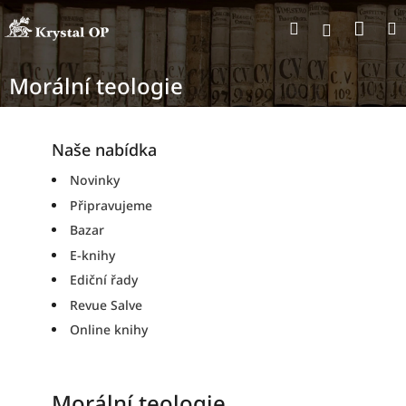
Přejít
Nák
Hledat
na
Přihlášen
obsah
koší
Morální teologie
Naše nabídka
Novinky
Připravujeme
Bazar
E-knihy
Ediční řady
Revue Salve
Online knihy
Morální teologie