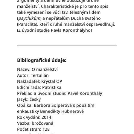
argumenty a definitivně odsuzuje druhé
manželství. Charakteristické je pro tento spis
také vymezení se vůči tzv. tělesným lidem
(
psychikům
) a nepřátelům Ducha svatého
(Paraclita), kteří druhé manželství ospravedlňují.
(Z úvodní studie Pavla Koronthályho)
Bibliografické údaje:
Název: O manželství
Autor: Tertulián
Nakladatel: Krystal OP
Ediční řada: Patristika
Překlad a úvodní studie: Pavel Koronthály
Jazyk: český
Obálka: Barbora Solperová s použitím
enkaustiky Benedikty Hübnerové
Rok vydání: 2014
Vazba: brožovaná
Počet stran: 128