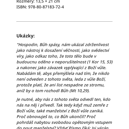
Rozměry: 13,5 × 21 cm
ISBN: 978-80-87183-72-4
Ukázky:
"Hospodin, Bůh spásy, nám ukázal zdrženlivost
jako nástroj k dosažení věčnosti, jako svědectví
víry, jako odkaz toho, že toto tělo bude v
budoucnu oděno v neporušitelnost (1 Kor 15, 53)
a nakonec jako závazek vyplývající z Boží vůle.
Nabádám tě, abys přemýšlela nad tím, že nikdo
není odveden z tohoto světa, leda z vůle Boží,
protože platí, že ani list nespadne ze stromu,
aniž by o tom rozhodl Bůh (Mt 10,29).
Je nutné, aby nás z tohoto světa odvedl ten, kdo
nás na něj i přivedl. Tak tedy když muž zemře z
Boží vůle, také manželství z Boží vůle zaniká.
Proč obnovuješ to, co Bůh ukončil? Proč
pohrdáš nabytou svobodou opětovným vstupem
do pout manželství? Vždyť Písmo říká: Jsi vázán