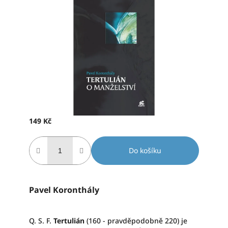
produktu
je
0,0
z
5
hvězdiček.
149 Kč
Měrná
cena:
Do košíku
Pavel Koronthály
Q. S. F.
Tertulián
(160 - pravděpodobně 220) je