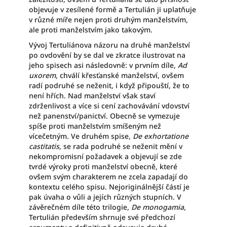
objevuje v zesílené formě a Tertulián ji uplatňuje
v různé míře nejen proti druhým manželstvím,
ale proti manželstvím jako takovým.
Vývoj Tertuliánova názoru na druhé manželství
po ovdovění by se dal ve zkratce ilustrovat na
jeho spisech asi následovně: v prvním díle,
Ad
uxorem
, chválí křesťanské manželství, ovšem
radí podruhé se neženit, i když připouští, že to
není hřích. Nad manželství však staví
zdrženlivost a více si cení zachovávání vdovství
než panenství/panictví. Obecně se vymezuje
spíše proti manželstvím smíšeným než
vícečetným. Ve druhém spise,
De exhortatione
castitatis
, se rada podruhé se neženit mění v
nekompromisní požadavek a objevují se zde
tvrdé výroky proti manželství obecně, které
ovšem svým charakterem ne zcela zapadají do
kontextu celého spisu. Nejoriginálnější částí je
pak úvaha o vůli a jejích různých stupních. V
závěrečném díle této trilogie,
De monogamia
,
Tertulián především shrnuje své předchozí