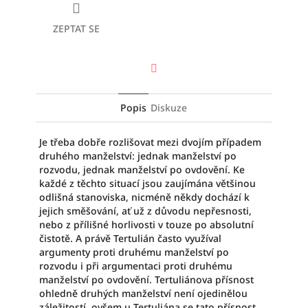
ZEPTAT SE
Facebook
Popis
Diskuze
Je třeba dobře rozlišovat mezi dvojím případem
druhého manželství: jednak manželství po
rozvodu, jednak manželství po ovdovění. Ke
každé z těchto situací jsou zaujímána většinou
odlišná stanoviska, nicméně někdy dochází k
jejich směšování, ať už z důvodu nepřesnosti,
nebo z přílišné horlivosti v touze po absolutní
čistotě. A právě Tertulián často využíval
argumenty proti druhému manželství po
rozvodu i při argumentaci proti druhému
manželství po ovdovění. Tertuliánova přísnost
ohledně druhých manželství není ojedinělou
záležitostí, ovšem u Tertuliána se tato přísnost