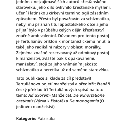
jedním z nejzajímavějších autorů křesťanského
starověku. Jeho dílo ovlivnilo křesťanské myšlení,
učení i latinskou církevní terminologii zásadním
způsobem. Přesto byl považován za schizmatika,
nebyl mu přiznán titul apoštolského otce a jeho
přijetí bylo v průběhu celých dějin křesťanství
značně ambivalentní. Důvodem pro tento postoj
je Tertuliánův příklon k montanistickému hnutí a
také jeho radikální názory v oblasti morálky.
Zejména značně rezervovaný až odmítavý postoj
k manželství, zvláště pak k opakovanému
manželství, stojí za jeho vnímáním jakožto
schizmatika a heretika už od samého starověku.
Tato publikace si klade za cíl představit
Tertuliánovo pojetí manželství a předložit čtenáři
český překlad tří Tertuliánových spisů na toto
téma:
Ad uxorem
(Manželce),
De exhortatione
castitatis
(Výzva k čistotě) a
De monogamia
(O
jediném manželství).
Kategorie
:
Patristika