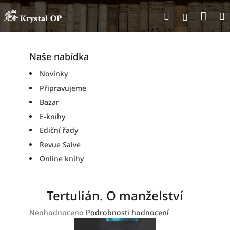
Přejít
Nák
Hledat
na
Přihlášen
obsah
koší
Naše nabídka
Novinky
Připravujeme
Bazar
E-knihy
Ediční řady
Revue Salve
Online knihy
Tertulián. O manželství
Průměrné
Neohodnoceno
Podrobnosti hodnocení
hodnocení