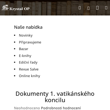
Přejít
Nák
Hledat
na
Přihlášen
obsah
koší
Naše nabídka
Novinky
Připravujeme
Bazar
E-knihy
Ediční řady
Revue Salve
Online knihy
Dokumenty 1. vatikánského
koncilu
Průměrné
Neohodnoceno
Podrobnosti hodnocení