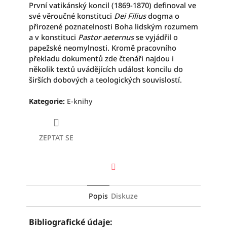
První vatikánský koncil (1869-1870) definoval ve
své věroučné konstituci
Dei Filius
dogma o
přirozené poznatelnosti Boha lidským rozumem
a v konstituci
Pastor aeternus
se vyjádřil o
papežské neomylnosti. Kromě pracovního
překladu dokumentů zde čtenáři najdou i
několik textů uvádějících událost koncilu do
širších dobových a teologických souvislostí.
Kategorie
:
E-knihy
ZEPTAT SE
Facebook
Popis
Diskuze
Bibliografické údaje: