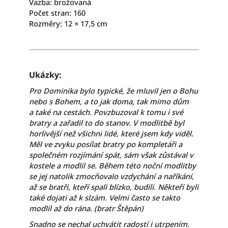
Vazba: brožovaná
Počet stran: 160
Rozměry: 12 × 17,5 cm
Ukázky:
Pro Dominika bylo typické, že mluvil jen o Bohu
nebo s Bohem, a to jak doma, tak mimo dům
a také na cestách. Povzbuzoval k tomu i své
bratry a zařadil to do stanov. V modlitbě byl
horlivější než všichni lidé, které jsem kdy viděl.
Měl ve zvyku posílat bratry po kompletáři a
společném rozjímání spát, sám však zůstával v
kostele a modlil se. Během této noční modlitby
se jej natolik zmocňovalo vzdychání a naříkání,
až se bratři, kteří spali blízko, budili. Někteří byli
také dojati až k slzám. Velmi často se takto
modlil až do rána. (bratr Štěpán)
Snadno se nechal uchvátit radostí i utrpením.