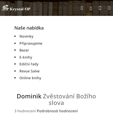
Přejít
Nák
Hledat
na
Přihlášen
obsah
koší
Naše nabídka
Novinky
Připravujeme
Bazar
E-knihy
Ediční řady
Revue Salve
Online knihy
Dominik
Zvěstování Božího
slova
Průměrné
3 hodnocení
Podrobnosti hodnocení