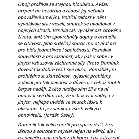
Obojí prožíval se stejnou hloubkou. Avšak
utrpení ho nezdrtilo a radost jej nečinila
opovážlivě smělým. Vnitřní radost v něm
vyvolávala stav veselí, smutek se uvolňoval v
hojivých slzách. Vznikla tak vyváženost citového
života, aniž tím zpovrchněly dojmy a ochudila
se citlivost. Jeho srdečný soucit mu otvíral oči
pro bídu jednotlivce i společnosti. Poznával
souvislosti a provázanost, aby pak v sobě i v
jiných vzbuzoval záchranné síly. Proto Dominik
dovedl tak dobře těšit své bližní. Pomáhal jim
prohlédnout skutečnost, vyjasnit problémy,
a dával jim tak pevnost a důvěru, z čehož mohli
čerpat naději. Z této naděje sám žil a na ní
budoval své dílo. Tím, že vzbuzoval naději i v
jiných, nejlépe uváděl ve skutek lásku k
bližnímu. To je známkou všech velkých
obnovitelů. (Jordán Saský)
Dominik tak velice horlil pro spásu duší, že s
láskou a soucitem myslel nejen na věřící, ale i
na nevěřící a na pohany, dokonce i na zatracené