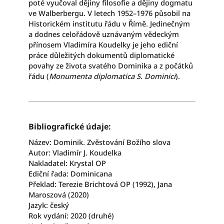
poté vyučoval dějiny filosofie a dějiny dogmatu
ve Walberbergu. V letech 1952–1976 působil na
Historickém institutu řádu v Římě. Jedinečným
a dodnes celořádově uznávaným vědeckým
přínosem Vladimíra Koudelky je jeho ediční
práce důležitých dokumentů diplomatické
povahy ze života svatého Dominika a z počátků
řádu (
Monumenta diplomatica S. Dominici
).
Bibliografické údaje:
Název: Dominik. Zvěstování Božího slova
Autor: Vladimír J. Koudelka
Nakladatel: Krystal OP
Ediční řada: Dominicana
Překlad: Terezie Brichtová OP (1992), Jana
Maroszová (2020)
Jazyk: český
Rok vydání: 2020 (druhé)