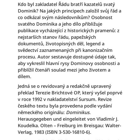
Kdo byl zakladatel Řádu bratří kazatelů svatý
Dominik? Na jakých principech založil svůj řád a
co odkázal svým následovníkům? Osobnost
svatého Dominika a jeho dílo přibližuje
publikace vycházející z historických pramenů: z
nejstarších stanov řádu, papežských
dokumentů, životopisných děl, legend a
svědectví zaznamenaných při kanonizačním
procesu. Autor sestavuje dostupné údaje tak,
aby vykreslil hlavní rysy Dominovy osobnosti a
přiblížil čtenáři soulad mezi jeho životem a
dílem.
Jedná se o revidovaný a redakčně upravený
překlad Terezie Brichtové OP, který vyšel poprvé
v roce 1992 v nakladatelství Sursum. Revize
českého textu byla provedena podle vydání
německého originálu:
Dominikus.
Herausgegeben und eingeleitet von Vladimír J.
Koudelka. Olten – Freiburg im Breisgau: Walter-
Verlag, 1983 (ISBN 3-530-16810-6).