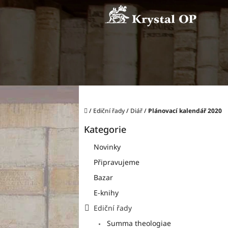
Přejít
na
obsah
Domů
/
Ediční řady
/
Diář
/
Plánovací kalendář 2020
P
Kategorie
o
Přeskočit
kategorie
s
Novinky
t
Připravujeme
r
a
Bazar
n
E-knihy
n
í
Ediční řady
p
Summa theologiae