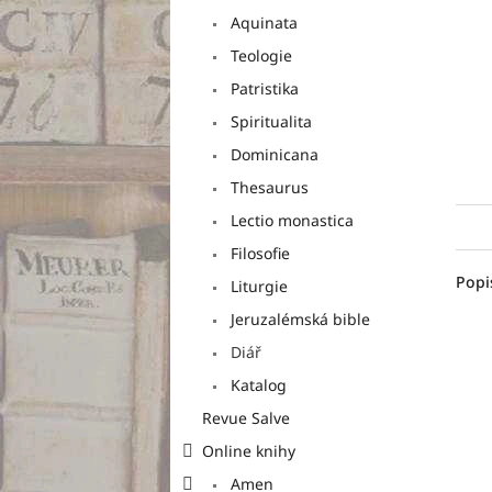
a
Aquinata
n
e
Teologie
l
Patristika
Spiritualita
Dominicana
Thesaurus
Lectio monastica
Filosofie
Popi
Liturgie
Jeruzalémská bible
Diář
Katalog
Revue Salve
Online knihy
Amen