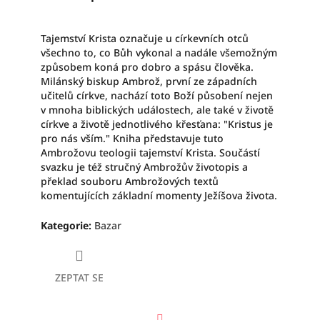
Tajemství Krista označuje u církevních otců
všechno to, co Bůh vykonal a nadále všemožným
způsobem koná pro dobro a spásu člověka.
Milánský biskup Ambrož, první ze západních
učitelů církve, nachází toto Boží působení nejen
v mnoha biblických událostech, ale také v životě
církve a životě jednotlivého křesťana: "Kristus je
pro nás vším." Kniha představuje tuto
Ambrožovu teologii tajemství Krista. Součástí
svazku je též stručný Ambrožův životopis a
překlad souboru Ambrožových textů
komentujících základní momenty Ježíšova života.
Kategorie
:
Bazar
ZEPTAT SE