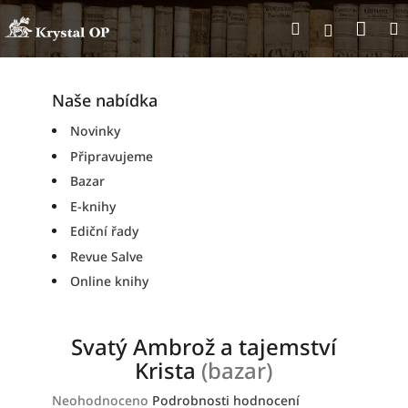
Přejít
Nák
Hledat
na
Přihlášen
obsah
koší
Naše nabídka
Novinky
Připravujeme
Bazar
E-knihy
Ediční řady
Revue Salve
Online knihy
Svatý Ambrož a tajemství
Krista
(bazar)
Průměrné
Neohodnoceno
Podrobnosti hodnocení