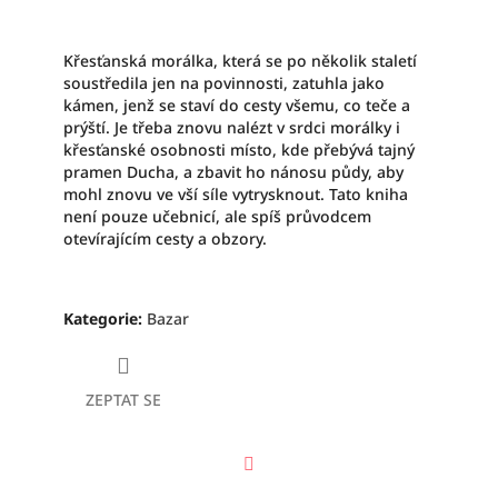
Křesťanská morálka, která se po několik staletí
soustředila jen na povinnosti, zatuhla jako
kámen, jenž se staví do cesty všemu, co teče a
prýští. Je třeba znovu nalézt v srdci morálky i
křesťanské osobnosti místo, kde přebývá tajný
pramen Ducha, a zbavit ho nánosu půdy, aby
mohl znovu ve vší síle vytrysknout. Tato kniha
není pouze učebnicí, ale spíš průvodcem
otevírajícím cesty a obzory.
Kategorie
:
Bazar
ZEPTAT SE
Facebook