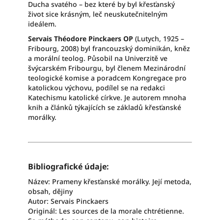
Ducha svatého – bez které by byl křesťanský
život sice krásným, leč neuskutečnitelným
ideálem.
Servais Théodore Pinckaers OP
(Lutych, 1925 –
Fribourg, 2008) byl francouzský dominikán, kněz
a morální teolog. Působil na Univerzitě ve
švýcarském Fribourgu, byl členem Mezinárodní
teologické komise a poradcem Kongregace pro
katolickou výchovu, podílel se na redakci
Katechismu katolické církve. Je autorem mnoha
knih a článků týkajících se základů křesťanské
morálky.
Bibliografické údaje:
Název: Prameny křesťanské morálky. Její metoda,
obsah, dějiny
Autor: Servais Pinckaers
Originál: Les sources de la morale chtrétienne.