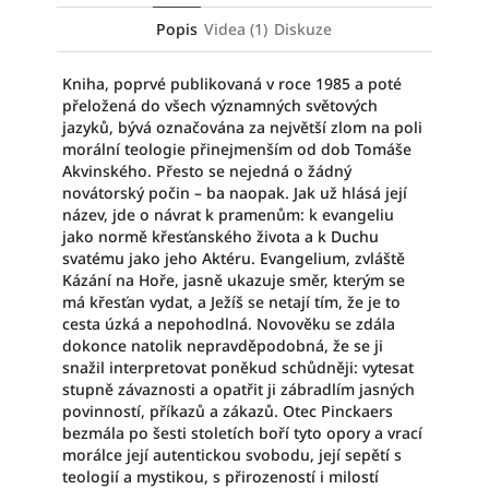
Popis
Videa (1)
Diskuze
Kniha, poprvé publikovaná v roce 1985 a poté
přeložená do všech významných světových
jazyků, bývá označována za největší zlom na poli
morální teologie přinejmenším od dob Tomáše
Akvinského. Přesto se nejedná o žádný
novátorský počin – ba naopak. Jak už hlásá její
název, jde o návrat k pramenům: k evangeliu
jako normě křesťanského života a k Duchu
svatému jako jeho Aktéru. Evangelium, zvláště
Kázání na Hoře, jasně ukazuje směr, kterým se
má křesťan vydat, a Ježíš se netají tím, že je to
cesta úzká a nepohodlná. Novověku se zdála
dokonce natolik nepravděpodobná, že se ji
snažil interpretovat poněkud schůdněji: vytesat
stupně závaznosti a opatřit ji zábradlím jasných
povinností, příkazů a zákazů. Otec Pinckaers
bezmála po šesti stoletích boří tyto opory a vrací
morálce její autentickou svobodu, její sepětí s
teologií a mystikou, s přirozeností i milostí