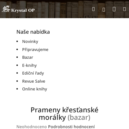
Přejít
Nák
Hledat
na
Přihlášen
obsah
koší
Naše nabídka
Novinky
Připravujeme
Bazar
E-knihy
Ediční řady
Revue Salve
Online knihy
Prameny křesťanské
morálky
(bazar)
Průměrné
Neohodnoceno
Podrobnosti hodnocení