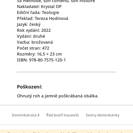
Sa méthode, son contenu, son histoire
Nakladatel: Krystal OP
Ediční řada: Teologie
Překlad: Tereza Hodinová
Jazyk: český
Rok vydání: 2022
Vydání: druhé
Vazba: brožovaná
Počet stran: 472
Rozměry: 16,5 × 23 cm
ISBN: 978-80-7575-120-1
Poškození:
Ohnutý roh a jemně poškrábaná obálka.
Z
á
Dominikánská 8
Řád bratří kazatelů
Sestry dominikánky
p
a