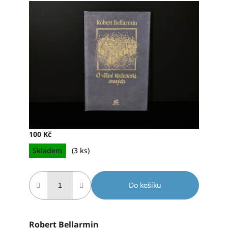
hodnocení
produktu
je
0,0
z
5
hvězdiček.
100 Kč
Měrná
Skladem
(3 ks)
cena:
Do košíku
Robert Bellarmin