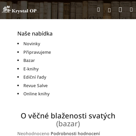
Přejít
Nák
Hledat
na
Přihlášen
obsah
koší
Naše nabídka
Novinky
Připravujeme
Bazar
E-knihy
Ediční řady
Revue Salve
Online knihy
O věčné blaženosti svatých
(bazar)
Průměrné
Neohodnoceno
Podrobnosti hodnocení