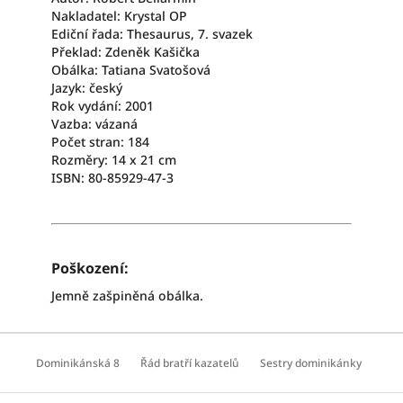
Nakladatel: Krystal OP
Ediční řada: Thesaurus, 7. svazek
Překlad: Zdeněk Kašička
Obálka: Tatiana Svatošová
Jazyk: český
Rok vydání: 2001
Vazba: vázaná
Počet stran: 184
Rozměry: 14 x 21 cm
ISBN: 80-85929-47-3
Poškození:
Jemně zašpiněná obálka.
Z
á
Dominikánská 8
Řád bratří kazatelů
Sestry dominikánky
p
a