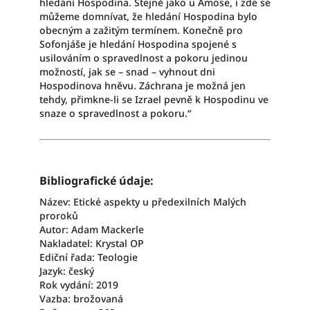
hledání Hospodina. Stejně jako u Ámose, i zde se
můžeme domnívat, že hledání Hospodina bylo
obecným a zažitým termínem. Konečně pro
Sofonjáše je hledání Hospodina spojené s
usilováním o spravedlnost a pokoru jedinou
možností, jak se – snad – vyhnout dni
Hospodinova hněvu. Záchrana je možná jen
tehdy, přimkne-li se Izrael pevně k Hospodinu ve
snaze o spravedlnost a pokoru.“
Bibliografické údaje:
Název: Etické aspekty u předexilních Malých
proroků
Autor: Adam Mackerle
Nakladatel: Krystal OP
Ediční řada: Teologie
Jazyk: český
Rok vydání: 2019
Vazba: brožovaná