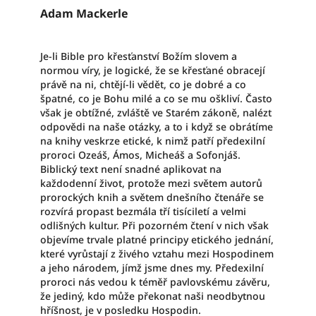
Adam Mackerle
Je-li Bible pro křesťanství Božím slovem a
normou víry, je logické, že se křesťané obracejí
právě na ni, chtějí-li vědět, co je dobré a co
špatné, co je Bohu milé a co se mu oškliví. Často
však je obtížné, zvláště ve Starém zákoně, nalézt
odpovědi na naše otázky, a to i když se obrátíme
na knihy veskrze etické, k nimž patří předexilní
proroci Ozeáš, Ámos, Micheáš a Sofonjáš.
Biblický text není snadné aplikovat na
každodenní život, protože mezi světem autorů
prorockých knih a světem dnešního čtenáře se
rozvírá propast bezmála tří tisíciletí a velmi
odlišných kultur. Při pozorném čtení v nich však
objevíme trvale platné principy etického jednání,
které vyrůstají z živého vztahu mezi Hospodinem
a jeho národem, jímž jsme dnes my. Předexilní
proroci nás vedou k téměř pavlovskému závěru,
že jediný, kdo může překonat naši neodbytnou
hříšnost, je v posledku Hospodin.