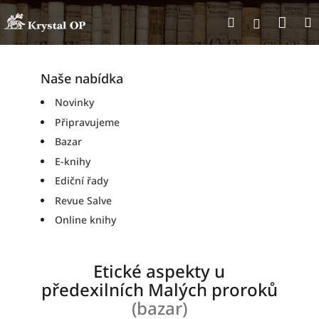
Přejít
Nák
Hledat
na
Přihlášen
obsah
koší
Naše nabídka
Novinky
Připravujeme
Bazar
E-knihy
Ediční řady
Revue Salve
Online knihy
Etické aspekty u
předexilních Malých proroků
(bazar)