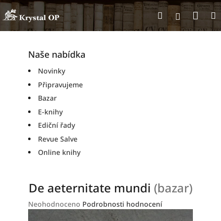
Přejít
Nák
Hledat
na
Přihlášen
obsah
koší
Naše nabídka
Novinky
Připravujeme
Bazar
E-knihy
Ediční řady
Revue Salve
Online knihy
De aeternitate mundi
(bazar)
Průměrné
Neohodnoceno
Podrobnosti hodnocení
hodnocení