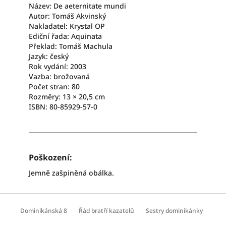
Název: De aeternitate mundi
Autor: Tomáš Akvinský
Nakladatel: Krystal OP
Ediční řada: Aquinata
Překlad: Tomáš Machula
Jazyk: český
Rok vydání: 2003
Vazba: brožovaná
Počet stran: 80
Rozměry: 13 × 20,5 cm
ISBN: 80-85929-57-0
Poškození:
Jemně zašpiněná obálka.
Z
á
Dominikánská 8
Řád bratří kazatelů
Sestry dominikánky
p