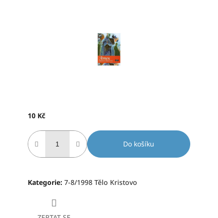
produktu
je
0,0
z
5
hvězdiček.
10 Kč
Měrná
cena:
Do košíku
Kategorie
:
7-8/1998 Tělo Kristovo
ZEPTAT SE