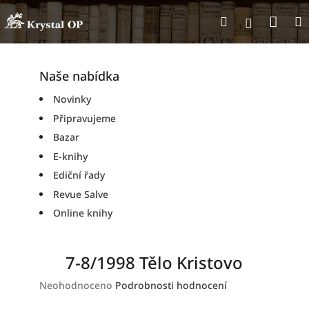
Přejít
Nák
Hledat
na
Přihlášen
obsah
koší
Naše nabídka
Novinky
Připravujeme
Bazar
E-knihy
Ediční řady
Revue Salve
Online knihy
7-8/1998 Tělo Kristovo
Průměrné
Neohodnoceno
Podrobnosti hodnocení
hodnocení